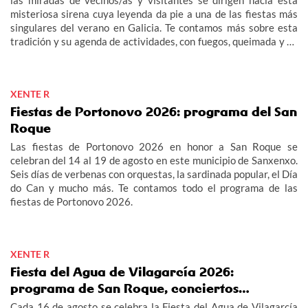
las miradas de vecinos/as y visitantes se dirigen hacia esta
misteriosa sirena cuya leyenda da pie a una de las fiestas más
singulares del verano en Galicia. Te contamos más sobre esta
tradición y su agenda de actividades, con fuegos, queimada y un
multitudinario "Gran Xuízo Popular". Consulta aquí el programa
de la fiesta de la Maruxaina 2026.
XENTE R
Fiestas de Portonovo 2026: programa del San
Roque
Las fiestas de Portonovo 2026 en honor a San Roque se
celebran del 14 al 19 de agosto en este municipio de Sanxenxo.
Seis días de verbenas con orquestas, la sardinada popular, el Día
do Can y mucho más. Te contamos todo el programa de las
fiestas de Portonovo 2026.
XENTE R
Fiesta del Agua de Vilagarcía 2026:
programa de San Roque, conciertos…
Cada 16 de agosto se celebra la Fiesta del Agua de Vilagarcía