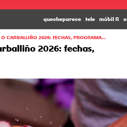
quecheparece
tele
móbil R
x
O O CARBALLIÑO 2026: FECHAS, PROGRAMA…
arballiño 2026: fechas,