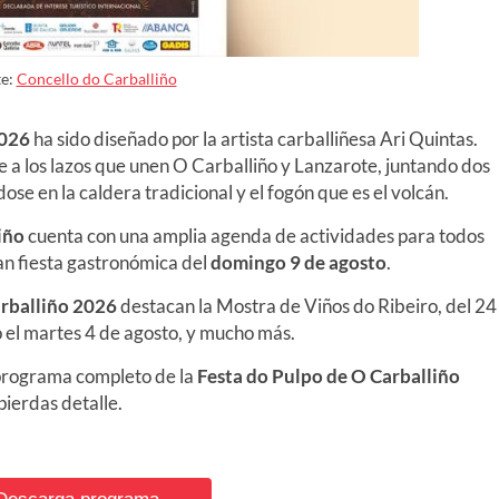
te:
Concello do Carballiño
026
ha sido diseñado por la artista carballiñesa Ari Quintas.
 a los lazos que unen O Carballiño y Lanzarote, juntando dos
ose en la caldera tradicional y el fogón que es el volcán.
iño
cuenta con una amplia agenda de actividades para todos
an fiesta gastronómica del
domingo
9
de agosto
.
arballiño
2026
destacan la Mostra de Viños do Ribeiro,
del 24
 el
martes 4
de agosto, y mucho más.
programa completo de la
Festa do Pulpo de O Carballiño
pierdas detalle.