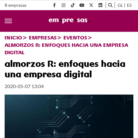
R empresas
GL
ES
INICIO
EMPRESAS
EVENTOS
ALMORZOS R: ENFOQUES HACIA UNA EMPRESA
DIGITAL
almorzos R: enfoques hacia
una empresa digital
2020-05-07 13:04