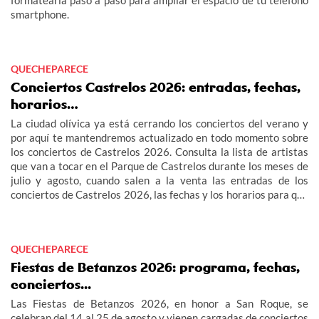
formatearla paso a paso para ampliar el espacio de tu teléfono
smartphone.
QUECHEPARECE
Conciertos Castrelos 2026: entradas, fechas,
horarios…
La ciudad olívica ya está cerrando los conciertos del verano y
por aquí te mantendremos actualizado en todo momento sobre
los conciertos de Castrelos 2026. Consulta la lista de artistas
que van a tocar en el Parque de Castrelos durante los meses de
julio y agosto, cuando salen a la venta las entradas de los
conciertos de Castrelos 2026, las fechas y los horarios para que
no te pierdas los grandes eventos del verano en Vigo.
QUECHEPARECE
Fiestas de Betanzos 2026: programa, fechas,
conciertos...
Las Fiestas de Betanzos 2026, en honor a San Roque, se
celebran del 14 al 25 de agosto y vienen cargadas de conciertos