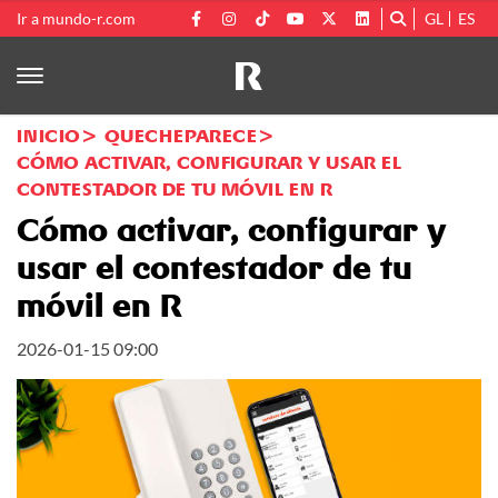
Ir a mundo-r.com
GL
ES
INICIO
QUECHEPARECE
CÓMO ACTIVAR, CONFIGURAR Y USAR EL
CONTESTADOR DE TU MÓVIL EN R
Cómo activar, configurar y
usar el contestador de tu
móvil en R
2026-01-15 09:00