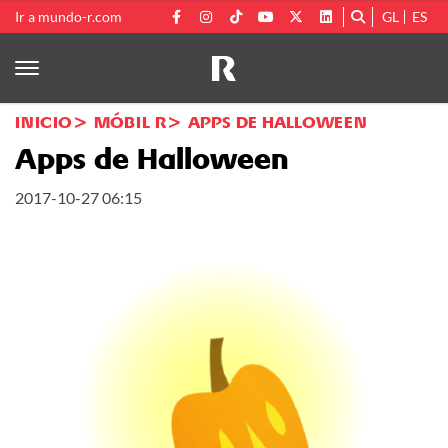
Ir a mundo-r.com
GL
ES
INICIO
MÓBIL R
APPS DE HALLOWEEN
Apps de Halloween
2017-10-27 06:15