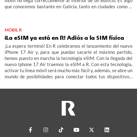
móvil no llega correctamente al interior de un edificio. Es algo
que conocemos bastante en Galicia, tanto en ciudades como la
aldea.
MÓBIL R
¡La eSIM ya está en R! Adiós a la SIM física
¡La espera terminó! En R celebramos el lanzamiento del nuevo
iPhone 17 Air y, para que puedas sacarle el máximo partido,
hemos puesto en marcha la tecnología eSIM. Con la llegada del
nuevo Iphone 17 Air traemos la eSIM a R. Con esta tecnología,
activar tu línea móvil será mucho más fácil y, además, se abre un
mundo de posibilidades para conectar todos tus dispositivos:
smartwatch, tablet, televisor e incluso tu coche (IoT – Internet
de las Cosas).