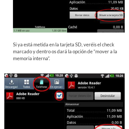
Si ya está metida en la tarjeta SD, veréis el check
marcado y dentro os dará la opción de “mover a la
memoria interna”.