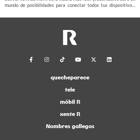
mundo de posibilidades para conectar todos tus dispositivos:
smartwatch, tablet, televisor e incluso tu coche (IoT – Internet
de las Cosas).
quecheparece
tele
móbil R
xente R
Nombres gallegos