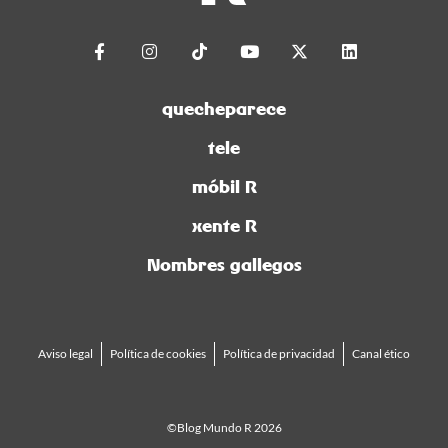
quecheparece
tele
móbil R
xente R
Nombres gallegos
Aviso legal
Política de cookies
Política de privacidad
Canal ético
©Blog Mundo R 2026