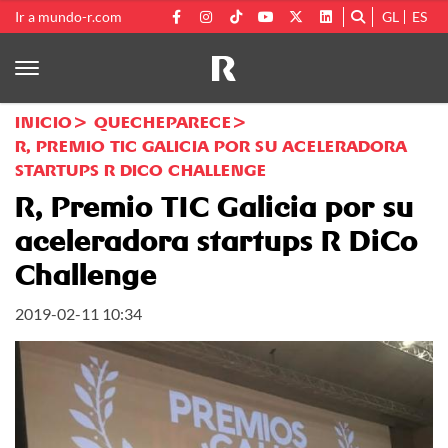
Ir a mundo-r.com
GL
ES
INICIO
QUECHEPARECE
R, PREMIO TIC GALICIA POR SU ACELERADORA
STARTUPS R DICO CHALLENGE
R, Premio TIC Galicia por su
aceleradora startups R DiCo
Challenge
2019-02-11 10:34