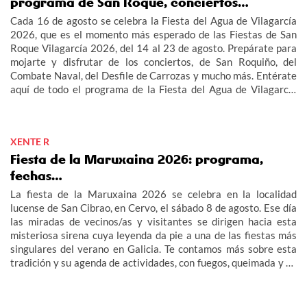
programa de San Roque, conciertos…
Cada 16 de agosto se celebra la Fiesta del Agua de Vilagarcía
2026, que es el momento más esperado de las Fiestas de San
Roque Vilagarcía 2026, del 14 al 23 de agosto. Prepárate para
mojarte y disfrutar de los conciertos, de San Roquiño, del
Combate Naval, del Desfile de Carrozas y mucho más. Entérate
aquí de todo el programa de la Fiesta del Agua de Vilagarcía
2026 y de las Fiestas de San Roque Vilagarcía 2026.
XENTE R
Fiesta de la Maruxaina 2026: programa,
fechas…
La fiesta de la Maruxaina 2026 se celebra en la localidad
lucense de San Cibrao, en Cervo, el sábado 8 de agosto. Ese día
las miradas de vecinos/as y visitantes se dirigen hacia esta
misteriosa sirena cuya leyenda da pie a una de las fiestas más
singulares del verano en Galicia. Te contamos más sobre esta
tradición y su agenda de actividades, con fuegos, queimada y un
multitudinario "Gran Xuízo Popular". Consulta aquí el programa
de la fiesta de la Maruxaina 2026.