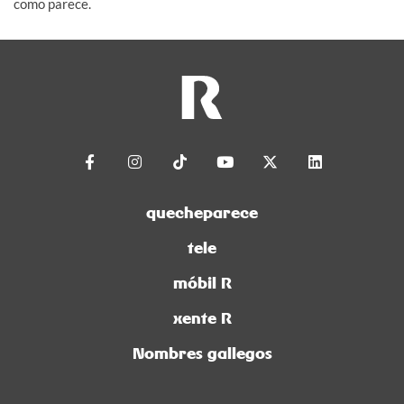
como parece.
quecheparece
tele
móbil R
xente R
Nombres gallegos