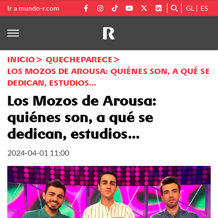
Ir a mundo-r.com
GL
ES
INICIO
QUECHEPARECE
LOS MOZOS DE AROUSA: QUIÉNES SON, A QUÉ SE
DEDICAN, ESTUDIOS...
Los Mozos de Arousa:
quiénes son, a qué se
dedican, estudios...
2024-04-01 11:00