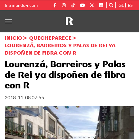
Ir a mundo-r.com
GL
ES
INICIO
QUECHEPARECE
LOURENZÁ, BARREIROS Y PALAS DE REI YA
DISPOÑEN DE FIBRA CON R
Lourenzá, Barreiros y Palas
de Rei ya dispoñen de fibra
con R
2018-11-08 07:55