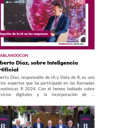
HABLANDOCON
berto Díaz, sobre Inteligencia
tificial
berto Díaz, responsable de IA y Data de R, es uno
 los expertos que ha participado en las Xornadas
cnolóxicas R 2024. Con él hemos hablado sobre
rvicios digitales y la incorporación de la
teligencia Artificial en las empresas, desde la
uación real actual a los retos de futuro.