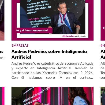
EMPRESAS
#
as
Andrés Pedreño, sobre Inteligencia
Al
Artificial
Ar
as:
Andrés Pedreño es catedrático de Economía Aplicada
Al
y experto en Inteligencia Artificial. También ha
de
participado en las Xornadas Tecnolóxicas R 2024.
Te
Con él hablamos sobre IA en el contexto
se
internacional y europeo, regulación y ética, su
In
aplicación empresarial, tendencias y retos que
sit
tenemos por delante, como empresa y como sociedad.