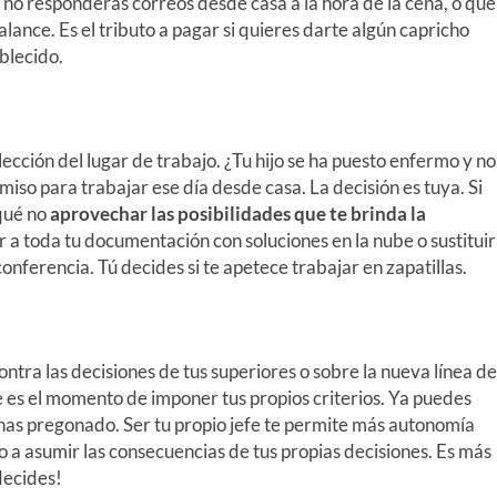
 no responderás correos desde casa a la hora de la cena, o que
alance. Es el tributo a pagar si quieres darte algún capricho
blecido.
ección del lugar de trabajo. ¿Tu hijo se ha puesto enfermo y no
miso para trabajar ese día desde casa. La decisión es tuya. Si
 qué no
aprovechar las posibilidades que te brinda la
der a toda tu documentación con soluciones en la nube o sustituir
onferencia. Tú decides si te apetece trabajar en zapatillas.
ntra las decisiones de tus superiores o sobre la nueva línea de
 es el momento de imponer tus propios criterios. Ya puedes
 has pregonado. Ser tu propio jefe te permite más autonomía
to a asumir las consecuencias de tus propias decisiones. Es más
decides!