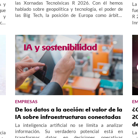
las Xornadas Tecnolxicas R 2026. Con él hemos
A y
La 
hablado sobre geopolítica y tecnología, el poder de
que
fu
las Big Tech, la posición de Europa como árbitro
s y
R 
regulatorio y el papel del denominado “Sur Global”.
cia
In
las
es
las
em
EMPRESAS
EM
De los datos a la acción: el valor de la
¿
IA sobre infraestructuras conectadas
20
d
La inteligencia artificial no se limita a analizar
información. Su verdadero potencial está en
cia
La
transformar datos en decisiones operativas