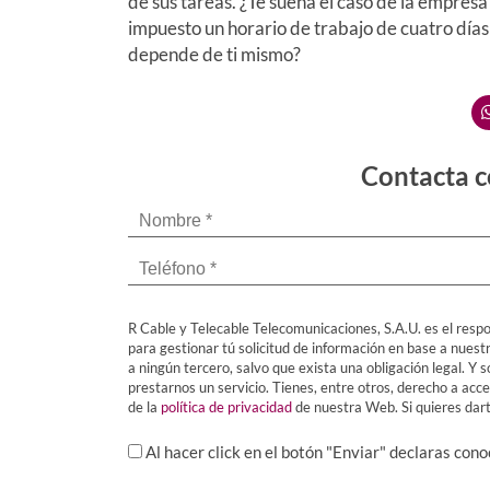
de sus tareas. ¿Te suena el caso de la empre
impuesto un horario de trabajo de cuatro días a
depende de ti mismo?
Contacta c
R Cable y Telecable Telecomunicaciones, S.A.U. es el respo
para gestionar tú solicitud de información en base a nuest
a ningún tercero, salvo que exista una obligación legal. 
prestarnos un servicio. Tienes, entre otros, derecho a acced
de la
política de privacidad
de nuestra Web. Si quieres darte
Al hacer click en el botón "Enviar" declaras con