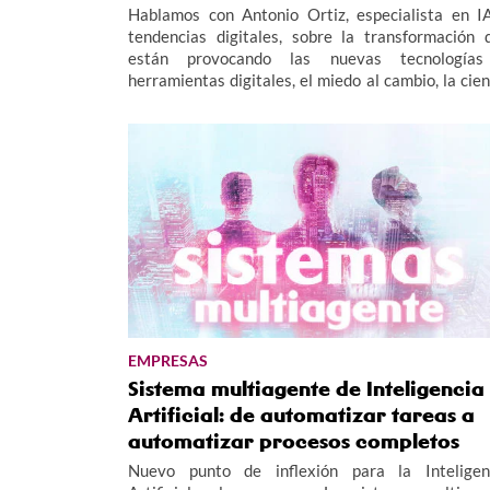
Hablamos con Antonio Ortiz, especialista en I
tendencias digitales, sobre la transformación 
están provocando las nuevas tecnología
herramientas digitales, el miedo al cambio, la cien
de datos y los retos tecnológicos de futuro para 
empresas. Antonio Ortiz ha participado en 
Xornadas Tecnolóxicas R 2026.
EMPRESAS
Sistema multiagente de Inteligencia
Artificial: de automatizar tareas a
automatizar procesos completos
Nuevo punto de inflexión para la Inteligen