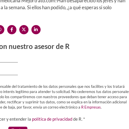
sa mexicana Mejortrato.com?Han desaparecido los jefes y han
 la semana. Si ellos han podido, ¿a qué esperas si solo
on nuestro asesor de R
nsable del tratamiento de los datos personales que nos facilites y los tratará
ro interés legítimo para atender tu solicitud. No cederemos tus datos personale
Y solo los compartiremos con nuestros proveedores que deban tener acceso para
er, rectificar y suprimir tus datos, como se explica en la información adicional
 de baja, por favor, envía un correo electrónico a
R Empresas
.
ocer y entender la
política de privacidad
de R. *