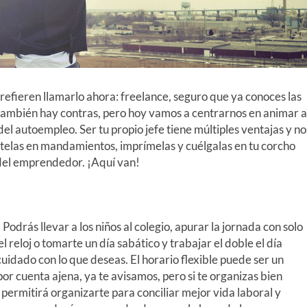
prefieren llamarlo ahora: freelance, seguro que ya conoces las
ambién hay contras, pero hoy vamos a centrarnos en animar a
el autoempleo. Ser tu propio jefe tiene múltiples ventajas y no
telas en mandamientos, imprímelas y cuélgalas en tu corcho
 del emprendedor. ¡Aquí van!
 Podrás llevar a los niños al colegio, apurar la jornada con solo
l reloj o tomarte un día sabático y trabajar el doble el día
cuidado con lo que deseas. El horario flexible puede ser un
or cuenta ajena, ya te avisamos, pero si te organizas bien
 permitirá organizarte para conciliar mejor vida laboral y