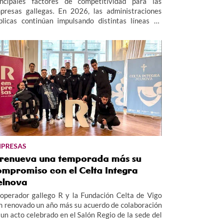
incipales factores de competitividad para las
presas gallegas. En 2026, las administraciones
blicas continúan impulsando distintas líneas de
uda destinadas a facilitar la adopción de
cnologías digitales y fomentar la innovación en el
jido empresarial, especialmente en el ámbito de las
mes.
PRESAS
 renueva una temporada más su
ompromiso con el Celta Integra
elnova
 operador gallego R y la Fundación Celta de Vigo
n renovado un año más su acuerdo de colaboración
 un acto celebrado en el Salón Regio de la sede del