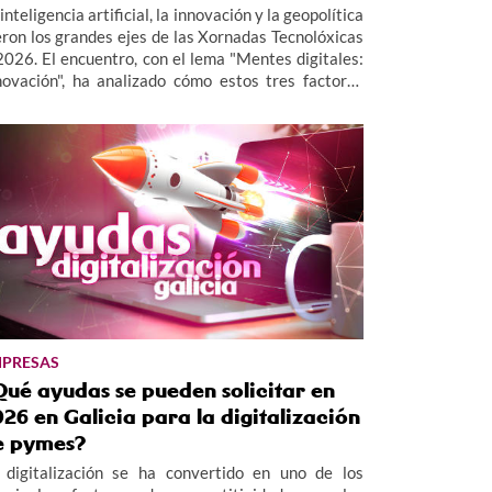
inteligencia artificial, la innovación y la geopolítica
eron los grandes ejes de las Xornadas Tecnolóxicas
2026. El encuentro, con el lema "Mentes digitales:
novación", ha analizado cómo estos tres factores
tán redefiniendo el presente y el futuro de las
presas.
PRESAS
Qué ayudas se pueden solicitar en
26 en Galicia para la digitalización
e pymes?
 digitalización se ha convertido en uno de los