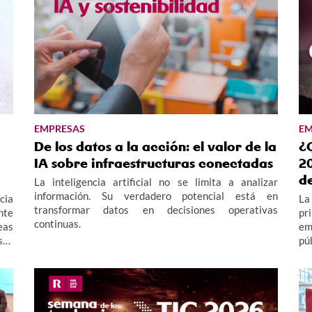
EMPRESAS
EM
De los datos a la acción: el valor de la
¿
IA sobre infraestructuras conectadas
20
d
La inteligencia artificial no se limita a analizar
información. Su verdadero potencial está en
cia
La
transformar datos en decisiones operativas
nte
pr
continuas.
eas
em
sos
pú
le"
ay
 la
te
te
py