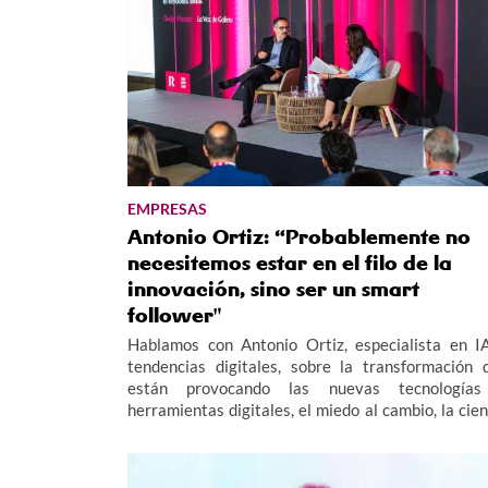
EMPRESAS
Antonio Ortiz: “Probablemente no
necesitemos estar en el filo de la
innovación, sino ser un smart
follower"
Hablamos con Antonio Ortiz, especialista en I
tendencias digitales, sobre la transformación 
están provocando las nuevas tecnología
herramientas digitales, el miedo al cambio, la cien
de datos y los retos tecnológicos de futuro para 
empresas. Antonio Ortiz ha participado en 
Xornadas Tecnolóxicas R 2026.