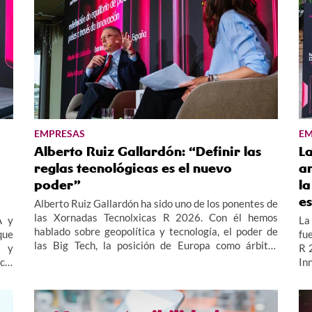
EMPRESAS
EM
Alberto Ruiz Gallardón: “Definir las
L
reglas tecnológicas es el nuevo
an
poder”
la
e
Alberto Ruiz Gallardón ha sido uno de los ponentes de
las Xornadas Tecnolxicas R 2026. Con él hemos
A y
La 
hablado sobre geopolítica y tecnología, el poder de
que
fu
las Big Tech, la posición de Europa como árbitro
s y
R 
regulatorio y el papel del denominado “Sur Global”.
cia
In
las
es
las
em