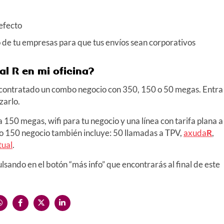
efecto
go de tu empresas para que tus envíos sean corporativos
ual
R
en mi oficina?
 contratado un combo negocio con 350, 150 o 50 megas. Entra
zarlo.
ta 150 megas, wifi para tu negocio y una línea con tarifa plana a
mbo 150 negocio también incluye: 50 llamadas a TPV,
axuda
R
,
tual
.
lsando en el botón “más info” que encontrarás al final de este