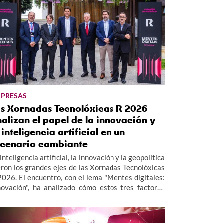
PRESAS
as Xornadas Tecnolóxicas R 2026
alizan el papel de la innovación y
 inteligencia artificial en un
scenario cambiante
inteligencia artificial, la innovación y la geopolítica
eron los grandes ejes de las Xornadas Tecnolóxicas
2026. El encuentro, con el lema "Mentes digitales:
novación", ha analizado cómo estos tres factores
tán redefiniendo el presente y el futuro de las
presas.