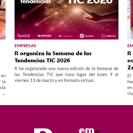
EMPRESAS
EM
R organiza la Semana de las
R
Tendencias TIC 2026
c
Z
R ha organizado una nueva edición de la Semana de
las Tendencias TIC que tuvo lugar del lunes 9 al
 en
El
viernes 13 de marzo y en formato virtual.
 la
ha
cia
en
n e
cl
va,
di
ndo
di
Ra
la
cu
im