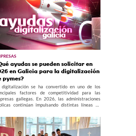
PRESAS
Qué ayudas se pueden solicitar en
26 en Galicia para la digitalización
e pymes?
 digitalización se ha convertido en uno de los
incipales factores de competitividad para las
presas gallegas. En 2026, las administraciones
blicas continúan impulsando distintas líneas de
uda destinadas a facilitar la adopción de
cnologías digitales y fomentar la innovación en el
jido empresarial, especialmente en el ámbito de las
mes.