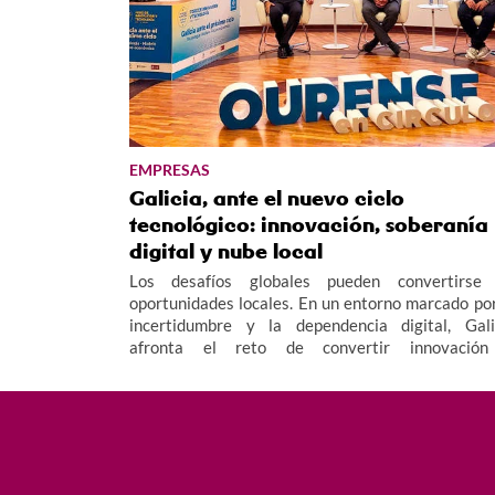
EMPRESAS
Galicia, ante el nuevo ciclo
tecnológico: innovación, soberanía
digital y nube local
Los desafíos globales pueden convertirse
oportunidades locales. En un entorno marcado por
incertidumbre y la dependencia digital, Gali
afronta el reto de convertir innovació
infraestructuras en ventaja competiti
garantizando la soberanía de los datos y facilita
un retorno real de la inversión.