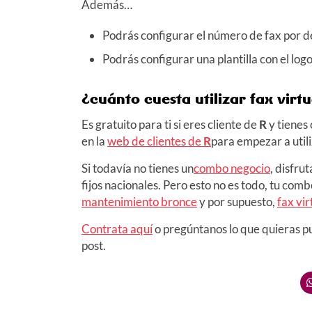
Además…
Podrás configurar el número de fax por d
Podrás configurar una plantilla con el lo
¿cuánto cuesta utilizar fax virt
Es gratuito para ti si eres cliente de
R
y tienes
en la
web de clientes de
R
para empezar a utili
Si todavía no tienes un
combo negocio
, disfru
fijos nacionales. Pero esto no es todo, tu co
mantenimiento bronce
y por supuesto,
fax vir
Contrata aquí
o pregúntanos lo que quieras pu
post.