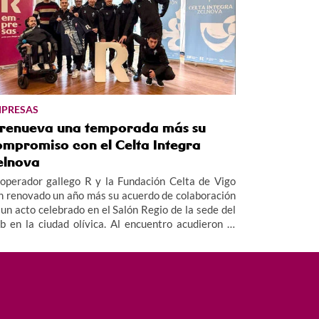
PRESAS
 renueva una temporada más su
ompromiso con el Celta Integra
elnova
 operador gallego R y la Fundación Celta de Vigo
n renovado un año más su acuerdo de colaboración
 un acto celebrado en el Salón Regio de la sede del
ub en la ciudad olívica. Al encuentro acudieron el
rector de la Fundación Celta, Germán Arteta, el
rector de R y de MasOrange en Galicia, Alfredo
mos y Rubén Martínez, miembro del patronato de
 Fundación, además de miembros del equipo y
erpo técnico del Celta Integra Zelnova, dando
agen así al valor social de este proyecto.