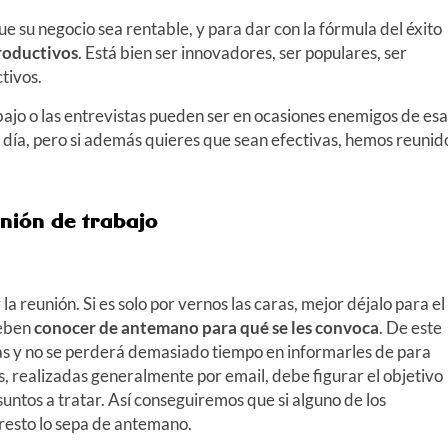
 su negocio sea rentable, y para dar con la fórmula del éxito
roductivos
. Está bien ser innovadores, ser populares, ser
tivos.
abajo o las entrevistas pueden ser en ocasiones enemigos de esa
a día, pero si además quieres que sean efectivas, hemos reunid
nión de trabajo
la reunión. Si es solo por vernos las caras, mejor déjalo para el
deben
conocer de antemano para qué se les convoca
. De este
s y no se perderá demasiado tiempo en informarles de para
, realizadas generalmente por email, debe figurar el objetivo
suntos a tratar. Así conseguiremos que si alguno de los
 resto lo sepa de antemano.