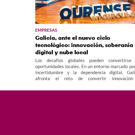
EMPRESAS
Galicia, ante el nuevo ciclo
tecnológico: innovación, soberanía
digital y nube local
Los desafíos globales pueden convertirse
oportunidades locales. En un entorno marcado por
incertidumbre y la dependencia digital, Gali
afronta el reto de convertir innovació
infraestructuras en ventaja competiti
garantizando la soberanía de los datos y facilita
un retorno real de la inversión.