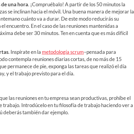
 de una hora
. ¡Compruébalo! A partir de los 50 minutos la
as se inclinan hacia el móvil. Una buena manera de mejorar la
 antemano cuánto va a durar. De este modo reducirás su
el encuentro. En el caso de las reuniones mantenidas a
áxima debe ser 30 minutos. Ten en cuenta que es más difícil
rtas
. Inspírate en la
metodología scrum
–pensada para
odo contempla reuniones diarias cortas, de no más de 15
ue permanece de pie, exponga las tareas que realizó el día
ay, y el trabajo previsto para el día.
 que las reuniones en tu empresa sean productivas, prohíbe el
e trabajo. Introdúcelo en tu filosofía de trabajo haciendo ver a
 tú deberás también dar ejemplo.