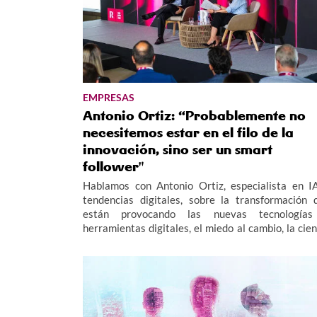
EMPRESAS
Antonio Ortiz: “Probablemente no
necesitemos estar en el filo de la
innovación, sino ser un smart
follower"
Hablamos con Antonio Ortiz, especialista en I
tendencias digitales, sobre la transformación 
están provocando las nuevas tecnología
herramientas digitales, el miedo al cambio, la cien
de datos y los retos tecnológicos de futuro para 
empresas. Antonio Ortiz ha participado en 
Xornadas Tecnolóxicas R 2026.