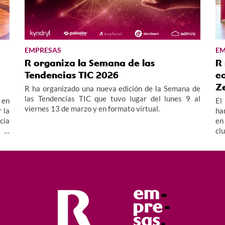
EMPRESAS
EM
R organiza la Semana de las
R
Tendencias TIC 2026
c
Z
R ha organizado una nueva edición de la Semana de
las Tendencias TIC que tuvo lugar del lunes 9 al
 en
El
viernes 13 de marzo y en formato virtual.
 la
ha
cia
en
n e
cl
va,
di
ndo
di
Ra
la
cu
im