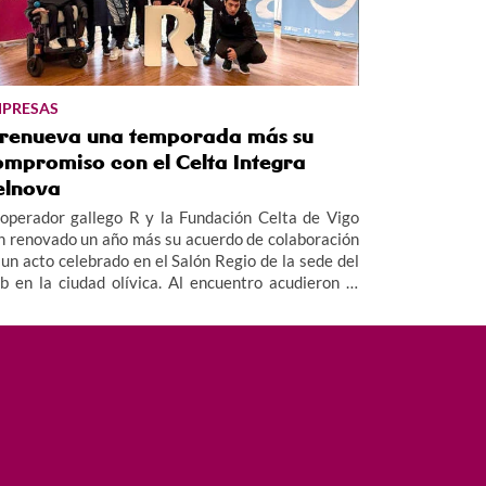
PRESAS
 renueva una temporada más su
ompromiso con el Celta Integra
elnova
 operador gallego R y la Fundación Celta de Vigo
n renovado un año más su acuerdo de colaboración
 un acto celebrado en el Salón Regio de la sede del
ub en la ciudad olívica. Al encuentro acudieron el
rector de la Fundación Celta, Germán Arteta, el
rector de R y de MasOrange en Galicia, Alfredo
mos y Rubén Martínez, miembro del patronato de
 Fundación, además de miembros del equipo y
erpo técnico del Celta Integra Zelnova, dando
agen así al valor social de este proyecto.