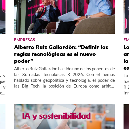
EMPRESAS
EM
Alberto Ruiz Gallardón: “Definir las
L
reglas tecnológicas es el nuevo
an
poder”
la
e
Alberto Ruiz Gallardón ha sido uno de los ponentes de
las Xornadas Tecnolxicas R 2026. Con él hemos
A y
La 
hablado sobre geopolítica y tecnología, el poder de
que
fu
las Big Tech, la posición de Europa como árbitro
s y
R 
regulatorio y el papel del denominado “Sur Global”.
cia
In
las
es
las
em