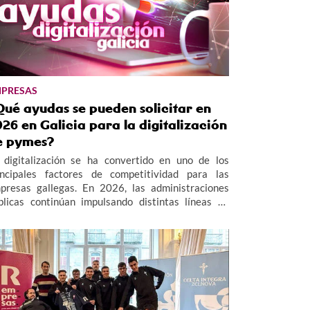
PRESAS
Qué ayudas se pueden solicitar en
26 en Galicia para la digitalización
e pymes?
 digitalización se ha convertido en uno de los
incipales factores de competitividad para las
presas gallegas. En 2026, las administraciones
blicas continúan impulsando distintas líneas de
uda destinadas a facilitar la adopción de
cnologías digitales y fomentar la innovación en el
jido empresarial, especialmente en el ámbito de las
mes.