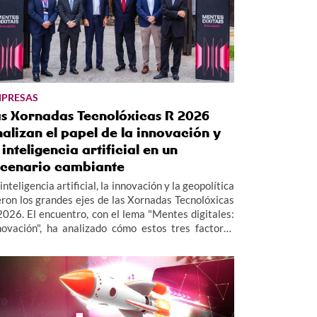
PRESAS
as Xornadas Tecnolóxicas R 2026
alizan el papel de la innovación y
 inteligencia artificial en un
scenario cambiante
inteligencia artificial, la innovación y la geopolítica
eron los grandes ejes de las Xornadas Tecnolóxicas
2026. El encuentro, con el lema "Mentes digitales:
novación", ha analizado cómo estos tres factores
tán redefiniendo el presente y el futuro de las
presas.