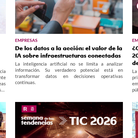
EMPRESAS
EM
De los datos a la acción: el valor de la
¿
IA sobre infraestructuras conectadas
20
d
La inteligencia artificial no se limita a analizar
información. Su verdadero potencial está en
cia
La
transformar datos en decisiones operativas
nte
pr
continuas.
eas
em
sos
pú
le"
ay
 la
te
te
py