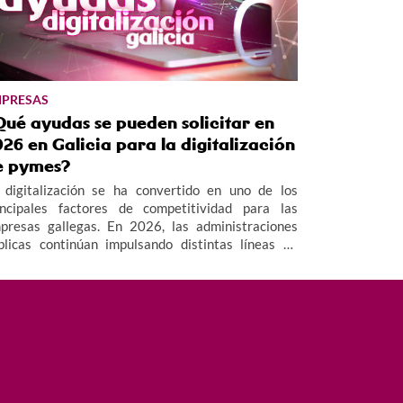
PRESAS
Qué ayudas se pueden solicitar en
26 en Galicia para la digitalización
e pymes?
 digitalización se ha convertido en uno de los
incipales factores de competitividad para las
presas gallegas. En 2026, las administraciones
blicas continúan impulsando distintas líneas de
uda destinadas a facilitar la adopción de
cnologías digitales y fomentar la innovación en el
jido empresarial, especialmente en el ámbito de las
mes.