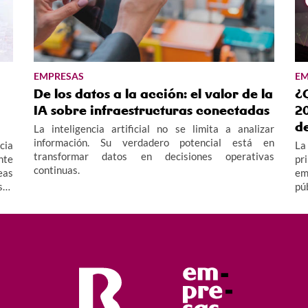
EMPRESAS
EM
De los datos a la acción: el valor de la
¿
IA sobre infraestructuras conectadas
20
d
La inteligencia artificial no se limita a analizar
información. Su verdadero potencial está en
cia
La
transformar datos en decisiones operativas
nte
pr
continuas.
eas
em
sos
pú
le"
ay
 la
te
te
py