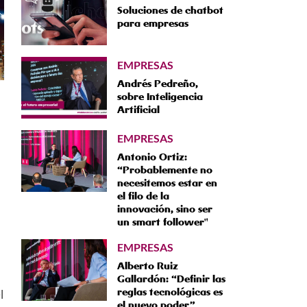
Soluciones de chatbot
para empresas
EMPRESAS
Andrés Pedreño,
sobre Inteligencia
Artificial
EMPRESAS
Antonio Ortiz:
“Probablemente no
necesitemos estar en
el filo de la
innovación, sino ser
un smart follower"
EMPRESAS
Alberto Ruiz
Gallardón: “Definir las
reglas tecnológicas es
l
el nuevo poder”