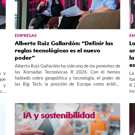
EMPRESAS
EM
Alberto Ruiz Gallardón: “Definir las
L
reglas tecnológicas es el nuevo
an
poder”
la
e
Alberto Ruiz Gallardón ha sido uno de los ponentes de
las Xornadas Tecnolxicas R 2026. Con él hemos
A y
La 
hablado sobre geopolítica y tecnología, el poder de
que
fu
las Big Tech, la posición de Europa como árbitro
s y
R 
regulatorio y el papel del denominado “Sur Global”.
cia
In
las
es
las
em