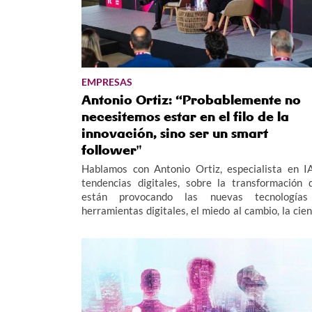
EMPRESAS
Antonio Ortiz: “Probablemente no
necesitemos estar en el filo de la
innovación, sino ser un smart
follower"
Hablamos con Antonio Ortiz, especialista en I
tendencias digitales, sobre la transformación 
están provocando las nuevas tecnología
herramientas digitales, el miedo al cambio, la cien
de datos y los retos tecnológicos de futuro para 
empresas. Antonio Ortiz ha participado en 
Xornadas Tecnolóxicas R 2026.