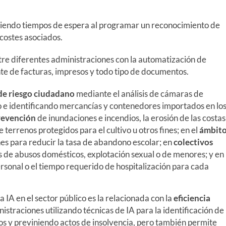
iendo tiempos de espera al programar un reconocimiento de
 costes asociados.
re diferentes administraciones con la automatización de
nte de facturas, impresos y todo tipo de documentos.
 de riesgo ciudadano
mediante el análisis de cámaras de
o e identificando mercancías y contenedores importados en lo
prevención
de inundaciones e incendios, la erosión de las costas
e terrenos protegidos para el cultivo u otros fines; en el
ámbit
ones para reducir la tasa de abandono escolar; en
colectivos
s de abusos domésticos, explotación sexual o de menores; y en
rsonal o el tiempo requerido de hospitalización para cada
 IA en el sector público es la relacionada con la
eficiencia
nistraciones utilizando técnicas de IA para la identificación de
os y previniendo actos de insolvencia, pero también permite