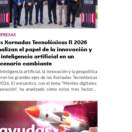
PRESAS
as Xornadas Tecnolóxicas R 2026
alizan el papel de la innovación y
 inteligencia artificial en un
scenario cambiante
inteligencia artificial, la innovación y la geopolítica
eron los grandes ejes de las Xornadas Tecnolóxicas
2026. El encuentro, con el lema "Mentes digitales:
novación", ha analizado cómo estos tres factores
tán redefiniendo el presente y el futuro de las
presas.