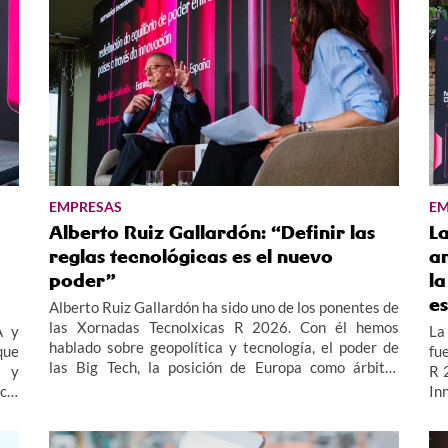
EMPRESAS
EM
Alberto Ruiz Gallardón: “Definir las
L
reglas tecnológicas es el nuevo
an
poder”
la
e
Alberto Ruiz Gallardón ha sido uno de los ponentes de
las Xornadas Tecnolxicas R 2026. Con él hemos
A y
La 
hablado sobre geopolítica y tecnología, el poder de
que
fu
las Big Tech, la posición de Europa como árbitro
s y
R 
regulatorio y el papel del denominado “Sur Global”.
cia
In
las
es
las
em