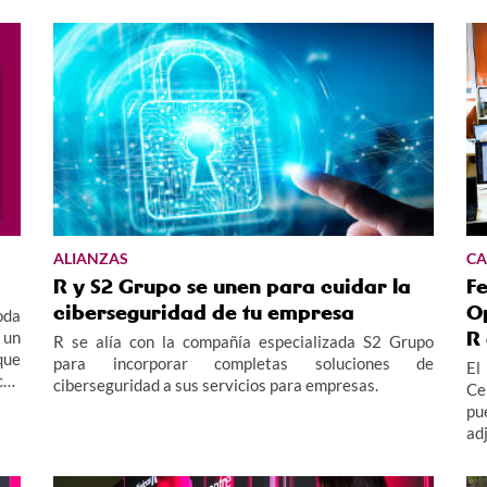
ALIANZAS
CA
R y S2 Grupo se unen para cuidar la
Fe
ciberseguridad de tu empresa
O
oda
R
 un
R se alía con la compañía especializada S2 Grupo
que
para incorporar completas soluciones de
El
cha
ciberseguridad a sus servicios para empresas.
Ce
s y
pu
dad
ad
so