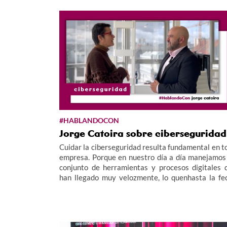
#HABLANDOCON
Jorge Catoira sobre ciberseguridad
Cuidar la ciberseguridad resulta fundamental en t
empresa. Porque en nuestro día a día manejamos
conjunto de herramientas y procesos digitales 
han llegado muy velozmente, lo quenhasta la fe
nos ha impedido evaluar con calma riesgo
consecuencias; y esto implica una gran oportuni
para ciberdelicuentes y ciberataques.