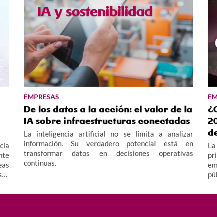
EMPRESAS
EM
De los datos a la acción: el valor de la
¿
IA sobre infraestructuras conectadas
20
d
La inteligencia artificial no se limita a analizar
información. Su verdadero potencial está en
cia
La
transformar datos en decisiones operativas
nte
pr
continuas.
eas
em
sos
pú
le"
ay
 la
te
te
py