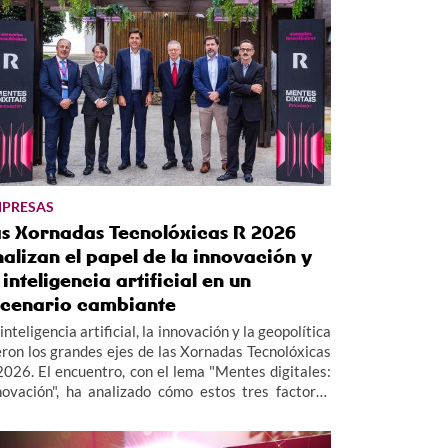
PRESAS
as Xornadas Tecnolóxicas R 2026
alizan el papel de la innovación y
 inteligencia artificial en un
scenario cambiante
inteligencia artificial, la innovación y la geopolítica
eron los grandes ejes de las Xornadas Tecnolóxicas
2026. El encuentro, con el lema "Mentes digitales:
novación", ha analizado cómo estos tres factores
tán redefiniendo el presente y el futuro de las
presas.