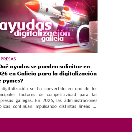
PRESAS
Qué ayudas se pueden solicitar en
26 en Galicia para la digitalización
e pymes?
 digitalización se ha convertido en uno de los
incipales factores de competitividad para las
presas gallegas. En 2026, las administraciones
blicas continúan impulsando distintas líneas de
uda destinadas a facilitar la adopción de
cnologías digitales y fomentar la innovación en el
jido empresarial, especialmente en el ámbito de las
mes.