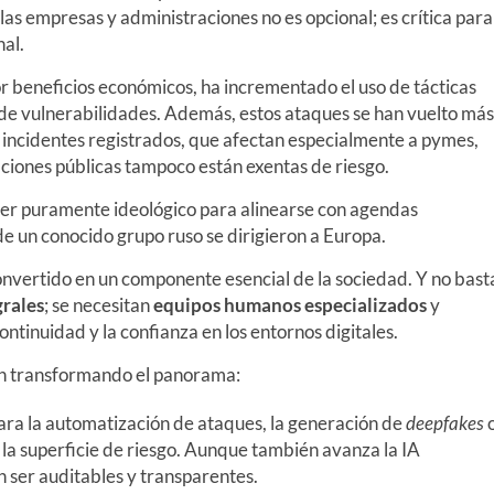
las empresas y administraciones no es opcional; es crítica para
nal.
r beneficios económicos, ha incrementado el uso de tácticas
ón de vulnerabilidades. Además, estos ataques se han vuelto más
e incidentes registrados, que afectan especialmente a pymes,
ciones públicas tampoco están exentas de riesgo.
er puramente ideológico para alinearse con agendas
de un conocido grupo ruso se dirigieron a Europa.
onvertido en un componente esencial de la sociedad. Y no bast
grales
; se necesitan
equipos humanos especializados
y
ntinuidad y la confianza en los entornos digitales.
án transformando el panorama:
para la automatización de ataques, la generación de
deepfakes
 la superficie de riesgo. Aunque también avanza la IA
n ser auditables y transparentes.