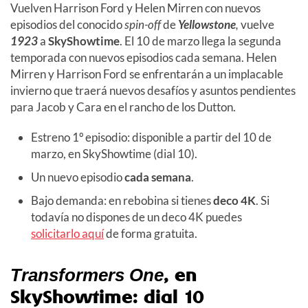
Vuelven Harrison Ford y Helen Mirren con nuevos
episodios del conocido
spin-off
de
Yellowstone
,
vuelve
1923
a
SkyShowtime
. El 10 de marzo llega la segunda
temporada con nuevos episodios cada semana. Helen
Mirren y Harrison Ford se enfrentarán a un implacable
invierno que traerá nuevos desafíos y asuntos pendientes
para Jacob y Cara en el rancho de los Dutton.
Estreno 1º episodio: disponible a partir del 10 de
marzo, en SkyShowtime (dial 10).
Un nuevo episodio
cada semana
.
Bajo demanda: en rebobina si tienes
deco 4K
. Si
todavía no dispones de un deco 4K puedes
solicitarlo aquí
de forma gratuita.
, en
Transformers One
SkyShowtime: dial 10