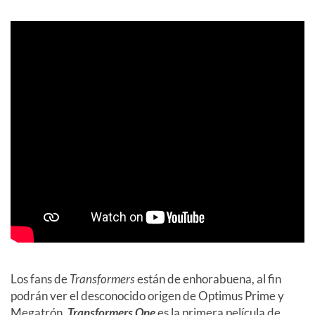
Los fans de
Transformers
están de enhorabuena, al fin
podrán ver el desconocido origen de Optimus Prime y
Megatrón.
Transformers One
es la primera película de