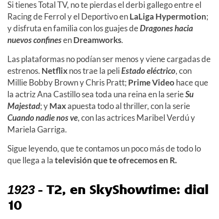
Si tienes Total TV, no te pierdas el derbi gallego entre el
Racing de Ferrol y el Deportivo en
LaLiga Hypermotion
;
y disfruta en familia con los guajes de
Dragones hacia
nuevos confines
en
Dreamworks
.
Las plataformas no podían ser menos y viene cargadas de
estrenos.
Netflix
nos trae
la peli
Estado eléctrico
, con
Millie Bobby Brown y Chris Pratt;
Prime Video
hace que
la actriz Ana Castillo sea toda una reina en la serie
Su
Majestad
; y
Max
apuesta todo al thriller, con la serie
Cuando nadie nos ve
, con las actrices Maribel Verdú y
Mariela Garriga.
Sigue leyendo, que te contamos un poco más de todo lo
que llega a la
televisión que te ofrecemos en R.
- T2, en SkyShowtime: dial
1923
10