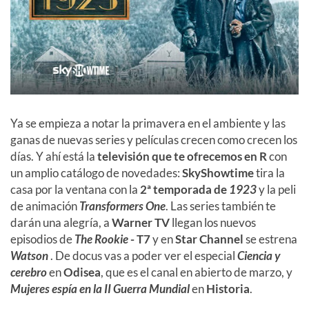
Ya se empieza a notar la primavera en el ambiente y las
ganas de nuevas series y películas crecen como crecen los
días. Y ahí está la
televisión que te ofrecemos en R
con
un amplio catálogo de novedades:
SkyShowtime
tira la
casa por la ventana con la
2ª temporada de
1923
y la peli
de animación
Transformers One
. Las series también te
darán una alegría, a
Warner TV
llegan los nuevos
episodios de
The Rookie
- T7
y en
Star Channel
se estrena
Watson
. De docus vas a poder ver el especial
Ciencia y
cerebro
en
Odisea
, que es el canal en abierto de marzo, y
Mujeres espía en la II Guerra Mundial
en
Historia
.