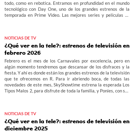
todo, como en rebotica. Entramos en profundidad en el mundo
tecnológico con Day One, uno de los grandes estrenos de la
temporada en Prime Video. Las mejores series y películas se
multiplican por la parrilla. SkyShowtime da la bienvenida al
universo Yellowstone a una nueva serie: Marshals: Una historia
de Yellowstone. En Warner TV se sumergen en el intenso mundo
NOTICIAS DE TV
hospitalario de la mano de Nurses. Y no nos podemos olvidar de
los Óscars, que tienen una cita en Canal Hollywood.
¿Qué ver en la tele?: estrenos de televisión en
febrero 2026
Febrero es el mes de los Carnavales por excelencia, pero en
algún momento tendremos que descansar de los disfraces y la
fiesta. Y ahí es donde están los grandes estrenos de la televisión
que te ofrecemos en R. Para ir abriendo boca, de todas las
novedades de este mes, SkyShowtime estrena la esperada Los
Tipos Malos 2, para disfrute de toda la familia, y Ponies, con sus
investigaciones en plena Guerra Fría. Una de las sorpresas de
este mes es que nos vamos de viaje al Lejano Oeste con la
incorporación de AMC Western en la televisión que te
NOTICIAS DE TV
ofrecemos en R. Y, además, pasaremos por Praga con el estreno
de la T8 de The Rookie en Warner TV.n
¿Qué ver en la tele?: estrenos de televisión en
diciembre 2025