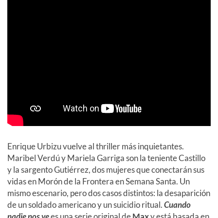
Enrique Urbizu vuelve al thriller más inquietantes.
Maribel Verdú y Mariela Garriga son la teniente Castillo
y la sargento Gutiérrez, dos mujeres que conectarán sus
vidas en Morón de la Frontera en Semana Santa. Un
mismo escenario, pero dos casos distintos: la desaparición
de un soldado americano y un suicidio ritual.
Cuando
nadie nos ve
es una serie original de
Max
y está basada en