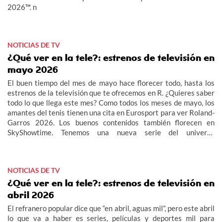
2026™. n
NOTICIAS DE TV
¿Qué ver en la tele?: estrenos de televisión en
mayo 2026
El buen tiempo del mes de mayo hace florecer todo, hasta los
estrenos de la televisión que te ofrecemos en R. ¿Quieres saber
todo lo que llega este mes? Como todos los meses de mayo, los
amantes del tenis tienen una cita en Eurosport para ver Roland-
Garros 2026. Los buenos contenidos también florecen en
SkyShowtime. Tenemos una nueva serie del universo
Yellowstone, Rancho Dutton, y una película de acción que no te
dará un respiro, The Running Man. El universo de The Walking
Dead continúa dándonos alegrías en AMC, llega la tercera
NOTICIAS DE TV
temporada de The Walking Dead: Daryl Dixon. Y en Star
Channel conoceremos al exconvicto reconvertido en detective
¿Qué ver en la tele?: estrenos de televisión en
en RJ Decker. Y si lo tuyo son los documentales, no te pierdas
abril 2026
Un día en la historia en el Canal Historia.n
El refranero popular dice que “en abril, aguas mil”, pero este abril
lo que va a haber es series, películas y deportes mil para