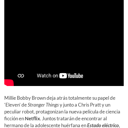
Millie Bobby Brown deja atrás totalmente su papel de
‘Eleven’ de
Stranger Things
y junto a Chris Pratt y un
peculiar robot, protagonizan la nueva película de ciencia
ficción en
Netflix
. Juntos tratarán de encontrar al
hermano de la adolescente huérfana en
Estado eléctrico
,