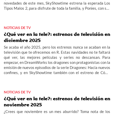
novedades de este mes, SkyShowtime estrena la esperada Los
Tipos Malos 2, para disfrute de toda la familia, y Ponies, con sus
investigaciones en plena Guerra Fría. Una de las sorpresas de
este mes es que nos vamos de viaje al Lejano Oeste con la
incorporación de AMC Western en la televisión que te
NOTICIAS DE TV
ofrecemos en R. Y, además, pasaremos por Praga con el estreno
de la T8 de The Rookie en Warner TV.n
¿Qué ver en la tele?: estrenos de televisión en
diciembre 2025
Se acaba el año 2025, pero los estrenos nunca se acaban en la
televisión que te ofrecemos en R. Estas navidades no te faltará
qué ver, las mejores películas y series no descansan. Para
empezar, en DreamWorks los dragones son protagonistas con la
emisión de nuevos episodios de la serie Dragones: Hacia nuevos
confines, y en SkyShowtime también con el estreno de Cómo
entrenar a tu dragón, la versión en imagen real.
NOTICIAS DE TV
¿Qué ver en la tele?: estrenos de televisión en
noviembre 2025
¿Crees que noviembre es un mes aburrido? Toma nota de los