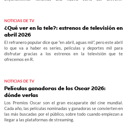
Yellowstone, Rancho Dutton, y una película de acción que no te
dará un respiro, The Running Man. El universo de The Walking
Dead continúa dándonos alegrías en AMC, llega la tercera
NOTICIAS DE TV
temporada de The Walking Dead: Daryl Dixon. Y en Star
Channel conoceremos al exconvicto reconvertido en detective
¿Qué ver en la tele?: estrenos de televisión en
en RJ Decker. Y si lo tuyo son los documentales, no te pierdas
abril 2026
Un día en la historia en el Canal Historia.n
El refranero popular dice que “en abril, aguas mil”, pero este abril
lo que va a haber es series, películas y deportes mil para
disfrutar gracias a los estrenos en la televisión que te
ofrecemos en R.
NOTICIAS DE TV
Películas ganadoras de los Oscar 2026:
dónde verlas
Los Premios Oscar son el gran escaparate del cine mundial.
Cada año, las películas nominadas y ganadoras se convierten en
las más buscadas por el público, sobre todo cuando empiezan a
llegar a las plataformas de streaming.