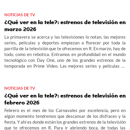
NOTICIAS DE TV
¿Qué ver en la tele?: estrenos de televisión en
marzo 2026
La primavera se acerca y las televisiones lo notan, las mejores
series, películas y deportes empiezan a florecer por toda la
parrilla de la televisión que te ofrecemos en R. En marzo, hay de
todo, como en rebotica. Entramos en profundidad en el mundo
tecnológico con Day One, uno de los grandes estrenos de la
temporada en Prime Video. Las mejores series y películas se
multiplican por la parrilla. SkyShowtime da la bienvenida al
universo Yellowstone a una nueva serie: Marshals: Una historia
de Yellowstone. En Warner TV se sumergen en el intenso mundo
NOTICIAS DE TV
hospitalario de la mano de Nurses. Y no nos podemos olvidar de
los Óscars, que tienen una cita en Canal Hollywood.
¿Qué ver en la tele?: estrenos de televisión en
febrero 2026
Febrero es el mes de los Carnavales por excelencia, pero en
algún momento tendremos que descansar de los disfraces y la
fiesta. Y ahí es donde están los grandes estrenos de la televisión
que te ofrecemos en R. Para ir abriendo boca, de todas las