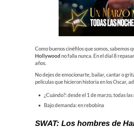
Como buenos cinéfilos que somos, sabemos qu
Hollywood
no falla nunca. En el dial 8 repasa
años.
No dejes de emocionarte, bailar, cantar o gri
películas que hicieron historia en los Oscar, 
¿Cuándo?: desde el 1 de marzo, todas las 
Bajo demanda: en rebobina
SWAT: Los hombres de Ha