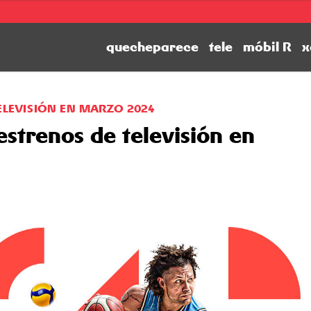
quecheparece
tele
móbil R
x
TELEVISIÓN EN MARZO 2024
estrenos de televisión en