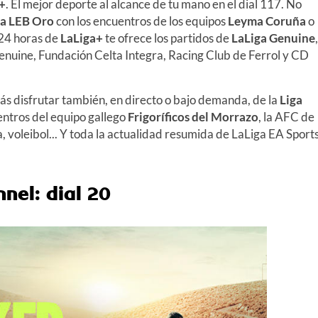
+
. El mejor deporte al alcance de tu mano en el dial 117. No
ga LEB Oro
con los encuentros de los equipos
Leyma Coruña
o
24 horas de
LaLiga+
te ofrece los partidos de
LaLiga Genuine
,
nuine, Fundación Celta Integra, Racing Club de Ferrol y CD
s disfrutar también, en directo o bajo demanda, de la
Liga
uentros del equipo gallego
Frigoríficos del Morrazo
, la AFC de
a, voleibol... Y toda la actualidad resumida de LaLiga EA Sport
nel: dial 20