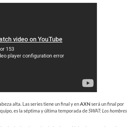
beza alta. Las series tiene un final y en
AXN
será un final por
 equipo, es la séptima y última temporada de
SWAT: Los hombres