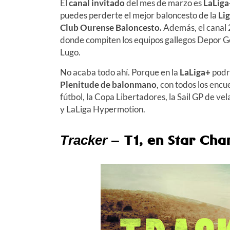
El
canal invitado
del mes de marzo es
LaLiga
puedes perderte el mejor baloncesto de la
Li
Club Ourense Baloncesto.
Además, el canal 
donde compiten los equipos gallegos Depor Ge
Lugo.
No acaba todo ahí. Porque en la
LaLiga+
podrá
Plenitude de balonmano
, con todos los enc
fútbol, la Copa Libertadores, la Sail GP de vel
y LaLiga Hypermotion.
– T1, en Star Chan
Tracker