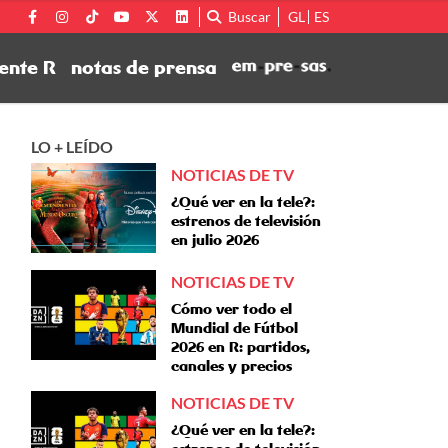
Buscar
GL
ES
ente R
notas de prensa
LO + LEÍDO
NOTICIAS DE TV
¿Qué ver en la tele?:
estrenos de televisión
en julio 2026
NOTICIAS DE TV
Cómo ver todo el
Mundial de Fútbol
2026 en R: partidos,
canales y precios
NOTICIAS DE TV
¿Qué ver en la tele?: