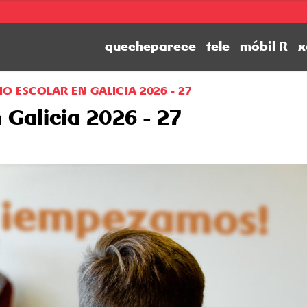
quecheparece
tele
móbil R
x
O ESCOLAR EN GALICIA 2026 - 27
 Galicia 2026 - 27