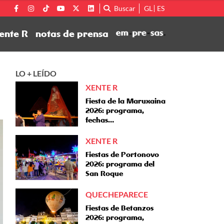
Buscar
GL
ES
ente R
notas de prensa
LO + LEÍDO
XENTE R
Fiesta de la Maruxaina
2026: programa,
fechas…
XENTE R
Fiestas de Portonovo
2026: programa del
San Roque
QUECHEPARECE
Fiestas de Betanzos
2026: programa,