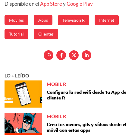
Disponible en el
App Store
y
Google Play
Móviles
Apps
Televisión R
Internet
Tutorial
Clientes
LO + LEÍDO
MÓBIL R
Configura la red wifi desde tu App de
cliente R
MÓBIL R
Crea tus memes, gifs y vídeos desde el
móvil con estas apps