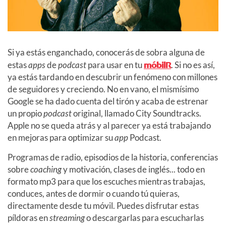
Si ya estás enganchado, conocerás de sobra alguna de
estas
apps
de
podcast
para usar en tu
móbilR
. Si no es así,
ya estás tardando en descubrir un fenómeno con millones
de seguidores y creciendo. No en vano, el mismísimo
Google se ha dado cuenta del tirón y acaba de estrenar
un propio
podcast
original, llamado City Soundtracks.
Apple no se queda atrás y al parecer ya está trabajando
en mejoras para optimizar su
app
Podcast.
Programas de radio, episodios de la historia, conferencias
sobre
coaching
y motivación, clases de inglés... todo en
formato mp3 para que los escuches mientras trabajas,
conduces, antes de dormir o cuando tú quieras,
directamente desde tu móvil. Puedes disfrutar estas
píldoras en
streaming
o descargarlas para escucharlas