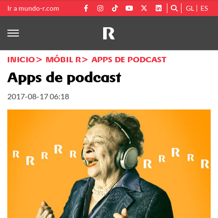
Ir a mundo-r.com
GL
ES
INICIO
MÓBIL R
APPS DE PODCAST
Apps de podcast
2017-08-17 06:18