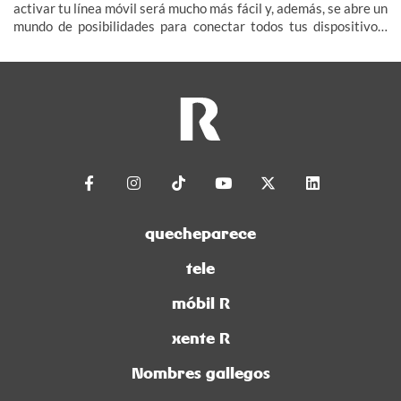
activar tu línea móvil será mucho más fácil y, además, se abre un
mundo de posibilidades para conectar todos tus dispositivos:
smartwatch, tablet, televisor e incluso tu coche (IoT – Internet
de las Cosas).
quecheparece
tele
móbil R
xente R
Nombres gallegos