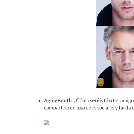
AgingBooth
: ¿Cómo seréis tú o tus amig
compártelo en tus redes sociales y farda 