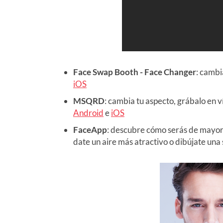
Face Swap Booth - Face Changer
: cambi
iOS
MSQRD
: cambia tu aspecto, grábalo en 
Android
e
iOS
FaceApp
: descubre cómo serás de mayor o
date un aire más atractivo o dibújate una