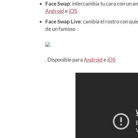
Face Swap
: intercambia tu cara con un 
Android
e
iOS
Face Swap Live
: cambia el rostro con qu
de un famoso
. Disponible para
Android
e
iOS