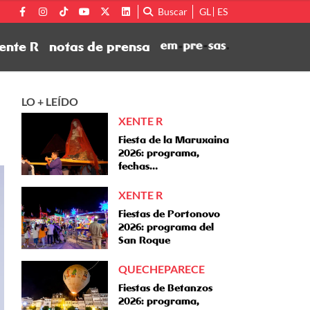
Buscar
GL
ES
ente R
notas de prensa
LO + LEÍDO
XENTE R
Fiesta de la Maruxaina
2026: programa,
fechas…
XENTE R
Fiestas de Portonovo
2026: programa del
San Roque
QUECHEPARECE
Fiestas de Betanzos
2026: programa,