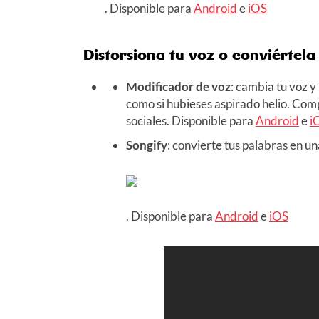
. Disponible para
Android
e
iOS
Distorsiona tu voz o conviértel
Modificador de voz
: cambia tu voz 
como si hubieses aspirado helio. Com
sociales. Disponible para
Android
e
i
Songify
: convierte tus palabras en un
. Disponible para
Android
e
iOS