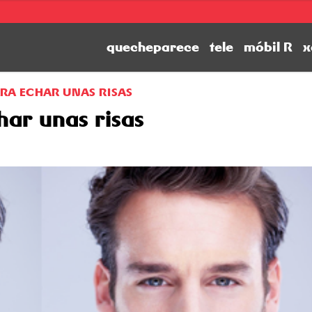
quecheparece
tele
móbil R
x
RA ECHAR UNAS RISAS
har unas risas