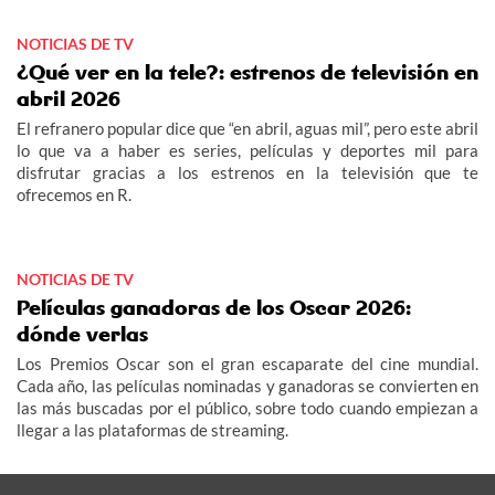
dará un respiro, The Running Man. El universo de The Walking
Dead continúa dándonos alegrías en AMC, llega la tercera
NOTICIAS DE TV
temporada de The Walking Dead: Daryl Dixon. Y en Star
Channel conoceremos al exconvicto reconvertido en detective
¿Qué ver en la tele?: estrenos de televisión en
en RJ Decker. Y si lo tuyo son los documentales, no te pierdas
abril 2026
Un día en la historia en el Canal Historia.n
El refranero popular dice que “en abril, aguas mil”, pero este abril
lo que va a haber es series, películas y deportes mil para
disfrutar gracias a los estrenos en la televisión que te
ofrecemos en R.
NOTICIAS DE TV
Películas ganadoras de los Oscar 2026:
dónde verlas
Los Premios Oscar son el gran escaparate del cine mundial.
Cada año, las películas nominadas y ganadoras se convierten en
las más buscadas por el público, sobre todo cuando empiezan a
llegar a las plataformas de streaming.