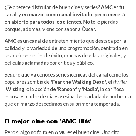
¿Te apetece disfrutar de buen cine y series?
AMC
es tu
canal, y
en marzo, como canal invitado, permanecerá
en abierto para todos los clientes
. No te lo pierdas
porque, además, viene con sabor a Óscar.
AMC
es un canal de entretenimiento que destaca por la
calidad y la variedad de una programación, centrada en
las mejores series de éxito, muchas de ellas originales, y
películas aclamadas por crítica y público.
Seguro que ya conoces series icónicas del canal como los
populares zombis de
'Fear the Walking Dead'
, el
thriller
'Wisting'
o la acción de
'Ransom'
y
'Nadia'
, la cariñosa
esposa y madre de día y asesina despiadada de noche a la
que en marzo despedimos en su primera temporada.
El mejor cine con 'AMC Hits'
Pero si algo no falta en
AMC
es el buen cine. Una cita