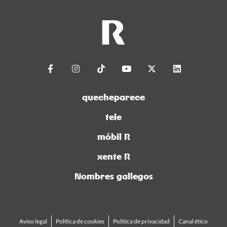
quecheparece
tele
móbil R
xente R
Nombres gallegos
Aviso legal
Política de cookies
Política de privacidad
Canal ético