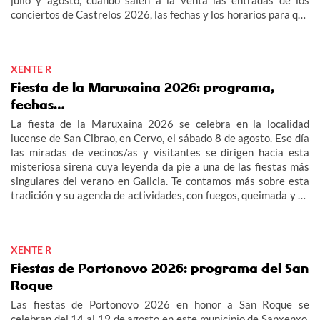
conciertos de Castrelos 2026, las fechas y los horarios para que
no te pierdas los grandes eventos del verano en Vigo.
XENTE R
Fiesta de la Maruxaina 2026: programa,
fechas…
La fiesta de la Maruxaina 2026 se celebra en la localidad
lucense de San Cibrao, en Cervo, el sábado 8 de agosto. Ese día
las miradas de vecinos/as y visitantes se dirigen hacia esta
misteriosa sirena cuya leyenda da pie a una de las fiestas más
singulares del verano en Galicia. Te contamos más sobre esta
tradición y su agenda de actividades, con fuegos, queimada y un
multitudinario "Gran Xuízo Popular". Consulta aquí el programa
de la fiesta de la Maruxaina 2026.
XENTE R
Fiestas de Portonovo 2026: programa del San
Roque
Las fiestas de Portonovo 2026 en honor a San Roque se
celebran del 14 al 19 de agosto en este municipio de Sanxenxo.