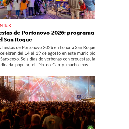
NTE R
iestas de Portonovo 2026: programa
el San Roque
s fiestas de Portonovo 2026 en honor a San Roque
 celebran del 14 al 19 de agosto en este municipio
 Sanxenxo. Seis días de verbenas con orquestas, la
rdinada popular, el Día do Can y mucho más. Te
ntamos todo el programa de las fiestas de
rtonovo 2026.