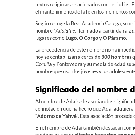
textos religiosos relacionados con los judíos
el mantenimiento de la fe en los momentos co
Según recoge la Real Academia Galega, su or
nombre "
Adala(ne)
, formado a partir da raíz 
lugares como
Lugo, O Corgo y O Páramo
.
La procedencia de este nombre no ha impedido
hoy se contabilizan a cerca de
300 hombres
q
Coruña y Pontevedra y su media de edad sup
nombre que usan los jóvenes y los adolescent
Significado del nombre 
Al nombre de Adai se le asocian dos significad
connotación que ha hecho que Adai adquiera un
“
Adorno de Yahvé
”. Esta asociación procede 
En el nombre de Adai también destacan connot
tendencias a ser
valientes, honestos, compasi