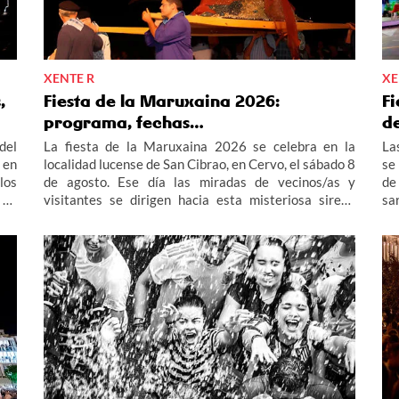
XENTE R
XE
,
Fiesta de la Maruxaina 2026:
F
programa, fechas…
d
del
La fiesta de la Maruxaina 2026 se celebra en la
La
 en
localidad lucense de San Cibrao, en Cervo, el sábado 8
se
los
de agosto. Ese día las miradas de vecinos/as y
de
 en
visitantes se dirigen hacia esta misteriosa sirena
sa
o y
cuya leyenda da pie a una de las fiestas más
co
los
singulares del verano en Galicia. Te contamos más
Po
los
sobre esta tradición y su agenda de actividades, con
tos
fuegos, queimada y un multitudinario "Gran Xuízo
Popular". Consulta aquí el programa de la fiesta de la
Maruxaina 2026.