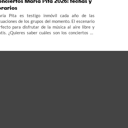
nciertos María Pita 2026: fechas y
orarios
ría Pita es testigo inmóvil cada año de las
tuaciones de los grupos del momento. El escenario
rfecto para disfrutar de la música al aire libre y
atis. ¿Quieres saber cuáles son los conciertos de
ría Pita 2026 en agosto? Pues estás en el lugar
ecuado.