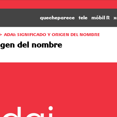
quecheparece
tele
móbil R
x
ADAI: SIGNIFICADO Y ORIGEN DEL NOMBRE
rigen del nombre