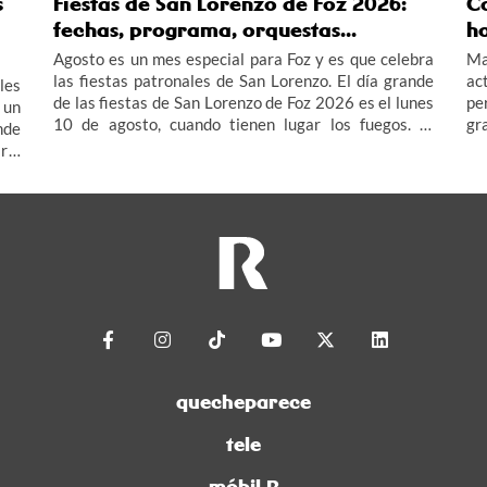
s
Fiestas de San Lorenzo de Foz 2026:
Co
fechas, programa, orquestas...
h
Agosto es un mes especial para Foz y es que celebra
Ma
las fiestas patronales de San Lorenzo. El día grande
ac
les
de las fiestas de San Lorenzo de Foz 2026 es el lunes
pe
 un
10 de agosto, cuando tienen lugar los fuegos. El
gr
nde
programa de las fiestas de San Lorenzo de Foz 2026,
Ma
r a
del 7 al 11 de agosto, incluye además verbenas y
ad
rís
orquestas que te contamos aquí.
quecheparece
tele
móbil R