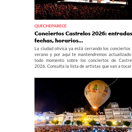
QUECHEPARECE
Conciertos Castrelos 2026: entradas
fechas, horarios…
La ciudad olívica ya está cerrando los conciertos 
verano y por aquí te mantendremos actualizado
todo momento sobre los conciertos de Castre
2026. Consulta la lista de artistas que van a tocar
el Parque de Castrelos durante los meses de juli
agosto, cuando salen a la venta las entradas de 
conciertos de Castrelos 2026, las fechas y 
horarios para que no te pierdas los grandes even
del verano en Vigo.