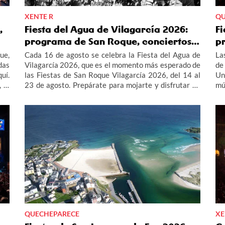
XENTE R
QU
,
Fiesta del Agua de Vilagarcía 2026:
Fi
programa de San Roque, conciertos…
pr
ue,
Cada 16 de agosto se celebra la Fiesta del Agua de
La
das
Vilagarcía 2026, que es el momento más esperado de
de
uí.
las Fiestas de San Roque Vilagarcía 2026, del 14 al
Un
 el
23 de agosto. Prepárate para mojarte y disfrutar de
mú
las
los conciertos, de San Roquiño, del Combate Naval,
in
del Desfile de Carrozas y mucho más. Entérate aquí
pr
de todo el programa de la Fiesta del Agua de
20
Vilagarcía 2026 y de las Fiestas de San Roque
Vilagarcía 2026.
QUECHEPARECE
XE