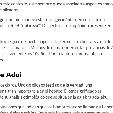
. En este contexto, este nombre queda asociado a aspectos como
mplicados.
igen también puede estar en el
germánico
, en concreto en el
gótica
athal
- '
nobreza
'". De hecho, es un topónimo presente en
 que goce de cierta popularidad en nuestra tierra, y a día de
ue se llaman así. Muchos de ellos residen en las provincias de 
era levemente los
10 años
. Por lo tanto, estamos ante un
es.
de Adai
os claros. Uno de ellos es
testigo de la verdad
, una
a gran importancia en el hebreo. El otro significado es
de su análisis etimológico que se sitúa en la palabra ada-ahu.
aciones que indican que los hombres que se llaman así tiene
vos, fieles y sabios
. Todo esto ha contribuido a asentar este