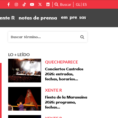
Buscar
GL
ES
ente R
notas de prensa
LO + LEÍDO
QUECHEPARECE
Conciertos Castrelos
2026: entradas,
fechas, horarios…
XENTE R
Fiesta de la Maruxaina
2026: programa,
fechas…