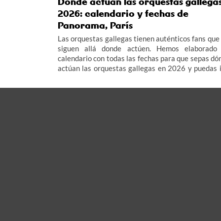
Dónde actúan las orquestas gallega
2026: calendario y fechas de
Panorama, París
Las orquestas gallegas tienen auténticos fans que 
siguen allá donde actúen. Hemos elaborado
calendario con todas las fechas para que sepas dó
actúan las orquestas gallegas en 2026 y puedas i
todas las verbenas de la Orquesta Panorama, Pa
de Noia, Combo Dominicano y Los Satélites.