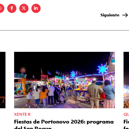
Siguiente
XENTE R
QU
Fiestas de Portonovo 2026: programa
F
del San Roque
fe