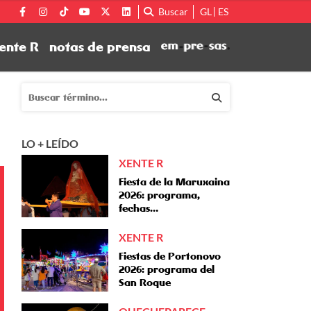
Buscar
GL
ES
ente R
notas de prensa
LO + LEÍDO
XENTE R
Fiesta de la Maruxaina
2026: programa,
fechas…
XENTE R
Fiestas de Portonovo
2026: programa del
San Roque