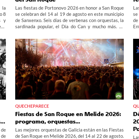
 la
Las fiestas de Portonovo 2026 en honor a San Roque
La
o 8
se celebran del 14 al 19 de agosto en este municipio
se
s y
de Sanxenxo. Seis días de verbenas con orquestas, la
de
ena
sardinada popular, el Día do Can y mucho más. Te
En
más
contamos todo el programa de las fiestas de
Gl
más
Portonovo 2026.
Fi
con
ízo
 la
QUECHEPARECE
QU
Fiestas de San Roque en Melide 2026:
D
s…
programa, orquestas...
20
P
 de
Las mejores orquestas de Galicia están en las Fiestas
 de
de San Roque en Melide 2026, del 14 al 22 de agosto.
La