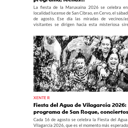
La fiesta de la Maruxaina 2026 se celebra en
localidad lucense de San Cibrao, en Cervo, el sábad
de agosto. Ese día las miradas de vecinos/a
visitantes se dirigen hacia esta misteriosa sir
cuya leyenda da pie a una de las fiestas 
singulares del verano en Galicia. Te contamos 
sobre esta tradición y su agenda de actividades, 
fuegos, queimada y un multitudinario "Gran Xu
Popular". Consulta aquí el programa de la fiesta de
Maruxaina 2026.
XENTE R
Fiesta del Agua de Vilagarcía 2026:
programa de San Roque, concierto
Cada 16 de agosto se celebra la Fiesta del Agua
Vilagarcía 2026, que es el momento más esperado