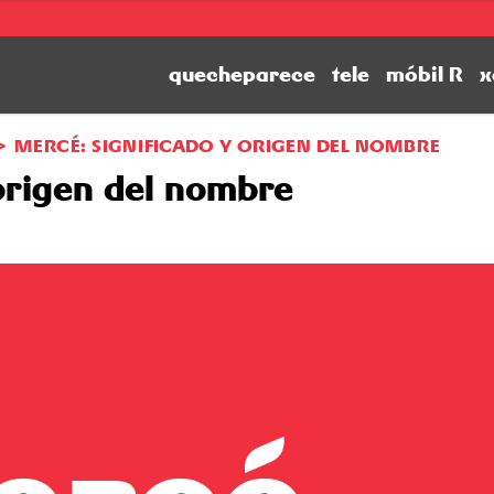
quecheparece
tele
móbil R
x
MERCÉ: SIGNIFICADO Y ORIGEN DEL NOMBRE
origen del nombre