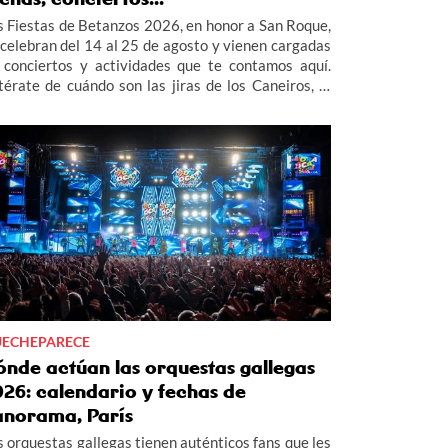
s Fiestas de Betanzos 2026, en honor a San Roque,
 celebran del 14 al 25 de agosto y vienen cargadas
 conciertos y actividades que te contamos aquí.
térate de cuándo son las jiras de los Caneiros, el
obo de Betanzos... en el completo programa de las
estas de Betanzos 2026.
ECHEPARECE
ónde actúan las orquestas gallegas
26: calendario y fechas de
anorama, París
s orquestas gallegas tienen auténticos fans que les