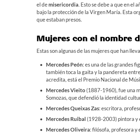
el de
misericordia
. Esto se debe a que en el
bajo la protección de la Virgen María. Esta or
que estaban presos.
Mujeres con el nombre 
Estas son algunas de las mujeres que han lle
Mercedes Peón
: es una de las grandes fi
también toca la gaita y la pandereta entr
acredita, está el Premio Nacional de Mús
Mercedes Vieito
(1887-1960), fue una ma
Somozas, que defendió la identidad cultur
Mercedes Queixas Zas
: escritora, profes
Mercedes Ruibal
(1928-2003) pintora y e
Mercedes Oliveira
: filósofa, profesora y