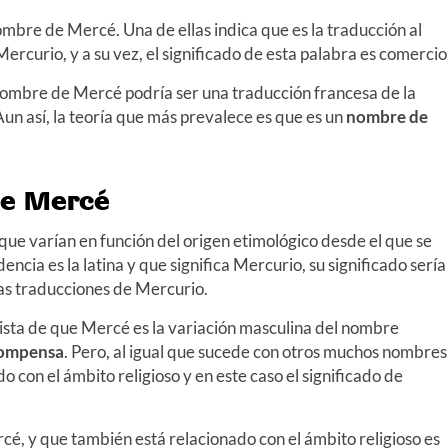
nombre de Mercé. Una de ellas indica que es la traducción al
 Mercurio, y a su vez, el significado de esta palabra es comercio
 nombre de Mercé podría ser una traducción francesa de la
n así, la teoría que más prevalece es que es un
nombre de
de Mercé
que varían en función del origen etimológico desde el que se
encia es la latina y que significa Mercurio, su significado sería
las traducciones de Mercurio.
 vista de que Mercé es la variación masculina del nombre
ompensa
. Pero, al igual que sucede con otros muchos nombres
o con el ámbito religioso y en este caso el significado de
rcé, y que también está relacionado con el ámbito religioso es