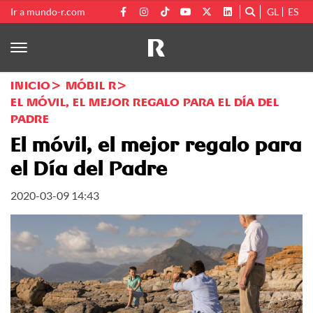
Ir a mundo-r.com
GL
ES
INICIO
MÓBIL R
EL MÓVIL, EL MEJOR REGALO PARA EL DÍA DEL
PADRE
El móvil, el mejor regalo para
el Día del Padre
2020-03-09 14:43