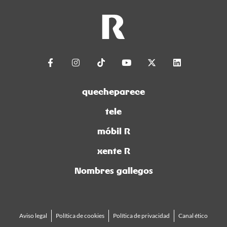
quecheparece
tele
móbil R
xente R
Nombres gallegos
Aviso legal
Política de cookies
Política de privacidad
Canal ético