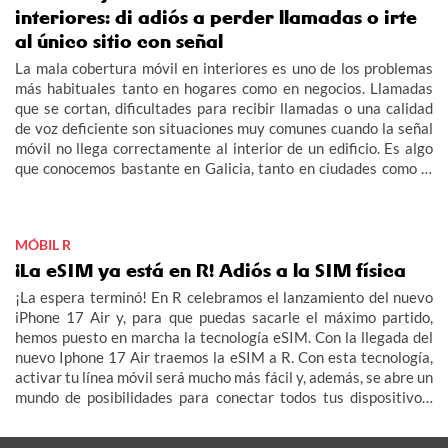
interiores: di adiós a perder llamadas o irte
al único sitio con señal
La mala cobertura móvil en interiores es uno de los problemas
más habituales tanto en hogares como en negocios. Llamadas
que se cortan, dificultades para recibir llamadas o una calidad
de voz deficiente son situaciones muy comunes cuando la señal
móvil no llega correctamente al interior de un edificio. Es algo
que conocemos bastante en Galicia, tanto en ciudades como la
aldea.
MÓBIL R
¡La eSIM ya está en R! Adiós a la SIM física
¡La espera terminó! En R celebramos el lanzamiento del nuevo
iPhone 17 Air y, para que puedas sacarle el máximo partido,
hemos puesto en marcha la tecnología eSIM. Con la llegada del
nuevo Iphone 17 Air traemos la eSIM a R. Con esta tecnología,
activar tu línea móvil será mucho más fácil y, además, se abre un
mundo de posibilidades para conectar todos tus dispositivos:
smartwatch, tablet, televisor e incluso tu coche (IoT – Internet
de las Cosas).