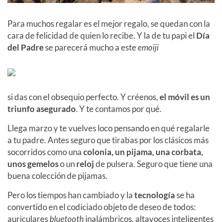
Para muchos regalar es el mejor regalo, se quedan con la
cara de felicidad de quien lo recibe. Y la de tu papi el
Día
del Padre
se parecerá mucho a este
emoiji
si das con el obsequio perfecto. Y créenos,
el móvil es un
triunfo asegurado
. Y te contamos por qué.
Llega marzo y te vuelves loco pensando en qué regalarle
a tu padre. Antes seguro que tirabas por los clásicos más
socorridos como una
colonia, un pijama, una corbata,
unos gemelos
o un
reloj
de pulsera. Seguro que tiene una
buena colección de pijamas.
Pero los tiempos han cambiado y la
tecnología
se ha
convertido en el codiciado objeto de deseo de todos:
auriculares
bluetooth
inalámbricos, altavoces inteligentes