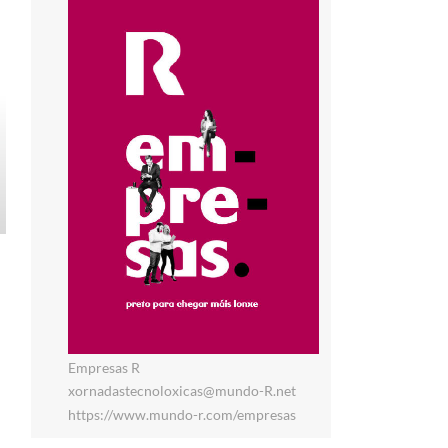
Empresas R
xornadastecnoloxicas@mundo-R.net
https://www.mundo-r.com/empresas