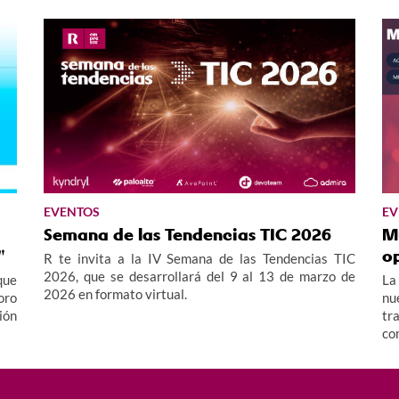
de carácter presencial, tendrá lugar en el CIE
Polígono Industrial A Granxa de O Porriño.
EVENTOS
EV
Semana de las Tendencias TIC 2026
Mu
"
o
R te invita a la IV Semana de las Tendencias TIC
2026, que se desarrollará del 9 al 13 de marzo de
que
La
2026 en formato virtual.
oro
nu
ión
tr
co