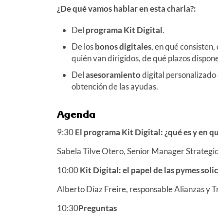
¿De qué vamos hablar en esta charla?:
Del
programa Kit Digital
.
De los
bonos digitales
, en qué consisten,
quién van dirigidos, de qué plazos dispo
Del
asesoramiento
digital personalizado
obtención de las ayudas.
Agenda
9:30
El programa Kit Digital: ¿qué es y en q
Sabela Tilve Otero, Senior Manager Strate
10:00
Kit Digital: el papel de las pymes soli
Alberto Díaz Freire, responsable Alianzas y 
10:30
Preguntas