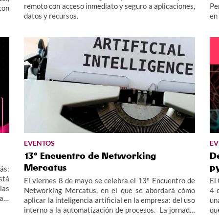
remoto con acceso inmediato y seguro a aplicaciones,
Pe
con
datos y recursos.
en
ce
EVENTOS
EV
13º Encuentro de Networking
De
Mercatus
p
ás:
stá
El viernes 8 de mayo se celebra el 13º Encuentro de
El
las
Networking Mercatus, en el que se abordará cómo
4 
aja
aplicar la inteligencia artificial en la empresa: del uso
un
interno a la automatización de procesos. La jornada,
qu