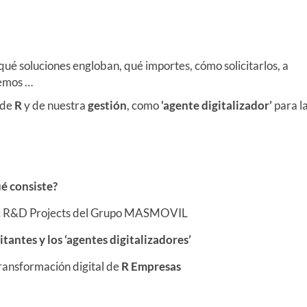
 qué soluciones engloban, qué importes, cómo solicitarlos, a
nemos …
 de
R
y de nuestra
gestión
, como
‘agente digitalizador’
para l
ué consiste?
gic R&D Projects del Grupo MASMOVIL
citantes y los ‘agentes digitalizadores’
Transformación digital de
R Empresas