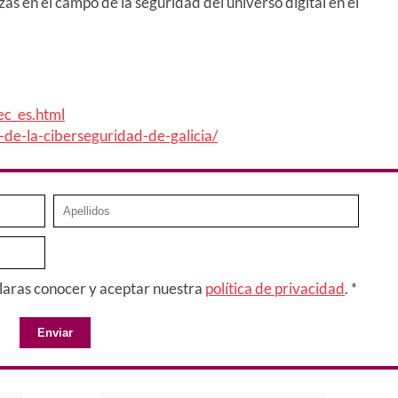
as en el campo de la seguridad del universo digital en el
ec_es.html
de-la-ciberseguridad-de-galicia/
claras conocer y aceptar nuestra
política de privacidad
. *
Enviar