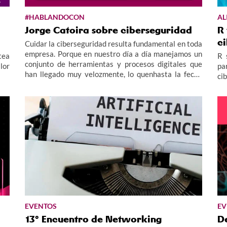
#HABLANDOCON
AL
Jorge Catoira sobre ciberseguridad
R 
c
Cuidar la ciberseguridad resulta fundamental en toda
empresa. Porque en nuestro día a día manejamos un
tea
R 
conjunto de herramientas y procesos digitales que
lor
pa
han llegado muy velozmente, lo quenhasta la fecha
ci
nos ha impedido evaluar con calma riesgos y
consecuencias; y esto implica una gran oportunidad
para ciberdelicuentes y ciberataques.
EVENTOS
EV
13º Encuentro de Networking
De