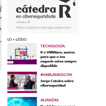
cátedra R
https://catedrarciberseguridade.com/
LO + LEÍDO
TECNOLOGÍA
R e VMWare, xuntos
para que o teu
negocio estea sempre
dispoñible
#HABLANDOCON
Jorge Catoira sobre
ciberseguridad
ALIANZAS