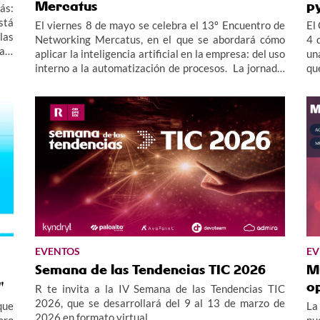
Mercatus
p
ás:
stá
El viernes 8 de mayo se celebra el 13º Encuentro de
El
las
Networking Mercatus, en el que se abordará cómo
4 
aja
aplicar la inteligencia artificial en la empresa: del uso
un
interno a la automatización de procesos. La jornada,
qu
de carácter presencial, tendrá lugar en el CIE
Polígono Industrial A Granxa de O Porriño.
EVENTOS
EV
Semana de las Tendencias TIC 2026
Mu
"
o
R te invita a la IV Semana de las Tendencias TIC
2026, que se desarrollará del 9 al 13 de marzo de
que
La
2026 en formato virtual.
oro
nu