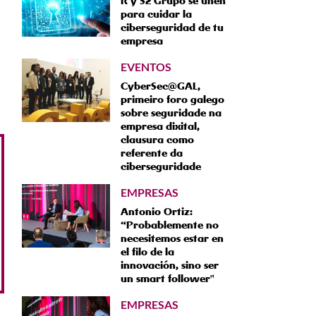
R y S2 Grupo se unen
para cuidar la
ciberseguridad de tu
empresa
EVENTOS
CyberSec@GAL,
primeiro foro galego
sobre seguridade na
empresa dixital,
clausura como
referente da
ciberseguridade
EMPRESAS
Antonio Ortiz:
“Probablemente no
necesitemos estar en
el filo de la
innovación, sino ser
un smart follower"
EMPRESAS