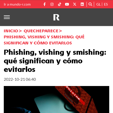
Ir a mundo-r.com
GL
ES
INICIO
QUECHEPARECE
PHISHING, VISHING Y SMISHING: QUÉ
SIGNIFICAN Y CÓMO EVITARLOS
Phishing, vishing y smishing:
qué significan y cómo
evitarlos
2022-10-21 06:40