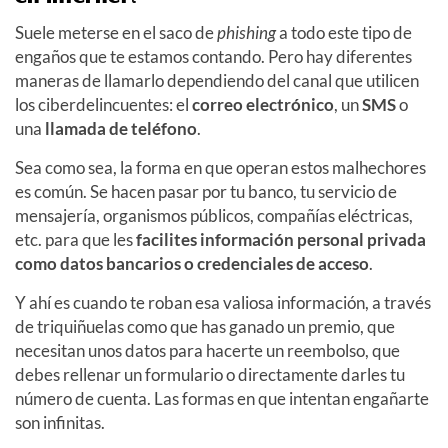
Suele meterse en el saco de
phishing
a todo este tipo de
engaños que te estamos contando. Pero hay diferentes
maneras de llamarlo dependiendo del canal que utilicen
los ciberdelincuentes: el
correo electrónico
, un
SMS
o
una
llamada de teléfono
.
Sea como sea, la forma en que operan estos malhechores
es común. Se hacen pasar por tu banco, tu servicio de
mensajería, organismos públicos, compañías eléctricas,
etc. para que les
facilites información personal privada
como datos bancarios o credenciales de acceso
.
Y ahí es cuando te roban esa valiosa información, a través
de triquiñuelas como que has ganado un premio, que
necesitan unos datos para hacerte un reembolso, que
debes rellenar un formulario o directamente darles tu
número de cuenta. Las formas en que intentan engañarte
son infinitas.