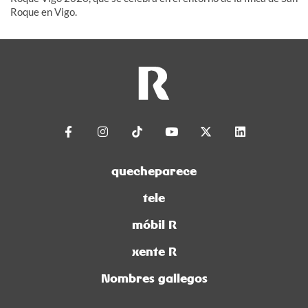
Roque en Vigo.
quecheparece
tele
móbil R
xente R
Nombres gallegos