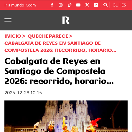
Ir a mundo-r.com
GL
ES
INICIO
QUECHEPARECE
CABALGATA DE REYES EN SANTIAGO DE
COMPOSTELA 2026: RECORRIDO, HORARIO...
Cabalgata de Reyes en
Santiago de Compostela
2026: recorrido, horario...
2025-12-29 10:15