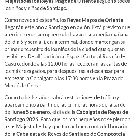
Majestades los Reyes Magos de Oriente
lleguen a todos
los niños y niñas de Santiago.
Como novedad este año, los
Reyes Magos de Oriente
llegarán este año a Santiago en avión
. Está previsto que
aterricen en el aeropuerto de Lavacolla a media mañana
del día 5 y será allí, en la terminal, donde mantengan su
primer encuentro de los niños de la ciudad que quieran
recibirles. De allí partirán al Espazo Cultural Rosalía de
Castro, donde a las 12:00 horas recogerán las cartas de
los más rezagados, para después irse a descansar para
empezar la Cabalgata a las 17:30 horas en la Praza da
Mercé de Conxo.
Como todos los años habrá restricciones de tráfico y
aparcamiento a partir de las primeras horas de la tarde
del
lunes 5 de enero
, el día de la
Cabalgata de Reyes de
Santiago 2026
. Para que los más pequeños no se pierdan
a sus Majestades hay que tomar buena nota del
horario
de la Cabalgata de Reyes de Santiago de Compostela