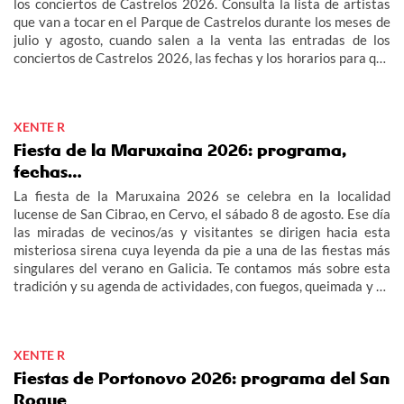
los conciertos de Castrelos 2026. Consulta la lista de artistas
que van a tocar en el Parque de Castrelos durante los meses de
julio y agosto, cuando salen a la venta las entradas de los
conciertos de Castrelos 2026, las fechas y los horarios para que
no te pierdas los grandes eventos del verano en Vigo.
XENTE R
Fiesta de la Maruxaina 2026: programa,
fechas…
La fiesta de la Maruxaina 2026 se celebra en la localidad
lucense de San Cibrao, en Cervo, el sábado 8 de agosto. Ese día
las miradas de vecinos/as y visitantes se dirigen hacia esta
misteriosa sirena cuya leyenda da pie a una de las fiestas más
singulares del verano en Galicia. Te contamos más sobre esta
tradición y su agenda de actividades, con fuegos, queimada y un
multitudinario "Gran Xuízo Popular". Consulta aquí el programa
de la fiesta de la Maruxaina 2026.
XENTE R
Fiestas de Portonovo 2026: programa del San
Roque