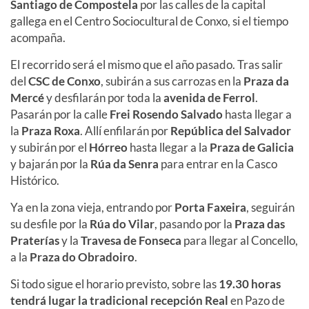
Santiago de Compostela
por las calles de la capital
gallega en el Centro Sociocultural de Conxo, si el tiempo
acompaña.
El recorrido será el mismo que el año pasado. Tras salir
del
CSC de Conxo
, subirán a sus carrozas en la
Praza da
Mercé
y desfilarán por toda la
avenida de Ferrol
.
Pasarán por la calle
Frei Rosendo Salvado
hasta llegar a
la
Praza Roxa
. Allí enfilarán por
República del Salvador
y subirán por el
Hórreo
hasta llegar a la
Praza de Galicia
y bajarán por la
Rúa da Senra
para entrar en la Casco
Histórico.
Ya en la zona vieja, entrando por
Porta Faxeira
, seguirán
su desfile por la
Rúa do Vilar
, pasando por la
Praza das
Praterías
y la
Travesa de Fonseca
para llegar al Concello,
a la
Praza do Obradoiro
.
Si todo sigue el horario previsto, sobre las
19.30 horas
tendrá lugar la tradicional recepción Real
en Pazo de