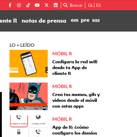
Buscar
GL
ES
ente R
notas de prensa
LO + LEÍDO
MÓBIL R
Configura la red wifi
desde tu App de
cliente R
MÓBIL R
Crea tus memes, gifs y
vídeos desde el móvil
con estas apps
MÓBIL R
App de R: ¿cómo
configuro los desvíos