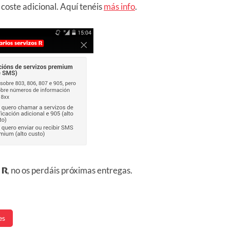
 coste adicional. Aquí tenéis
más info
.
e
R
, no os perdáis próximas entregas.
es