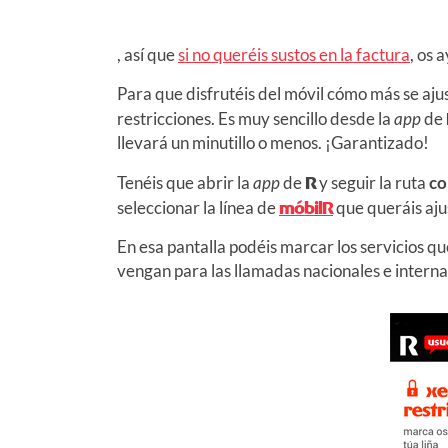
, así que
si no queréis sustos en la factura
, os 
Para que disfrutéis del móvil cómo más se ajus
restricciones. Es muy sencillo desde la
app
de
llevará un minutillo o menos. ¡Garantizado!
Tenéis que abrir la
app
de
R
y seguir la ruta
co
seleccionar la línea de
móbilR
que queráis aju
En esa pantalla podéis marcar los servicios qu
vengan para las llamadas nacionales e interna