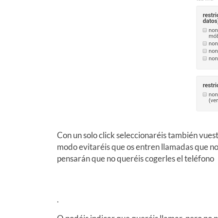
Con un solo click seleccionaréis también vues
modo evitaréis que os entren llamadas que no 
pensarán que no queréis cogerles el teléfono
.