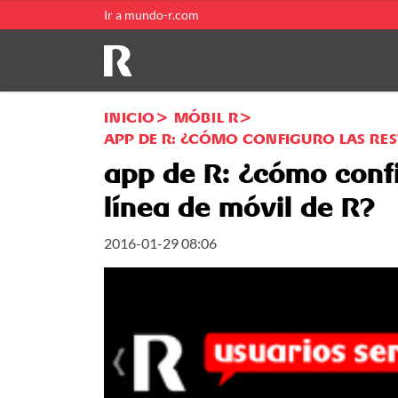
Ir a mundo-r.com
INICIO
MÓBIL R
APP DE R: ¿CÓMO CONFIGURO LAS REST
app de R: ¿cómo confi
línea de móvil de R?
2016-01-29 08:06