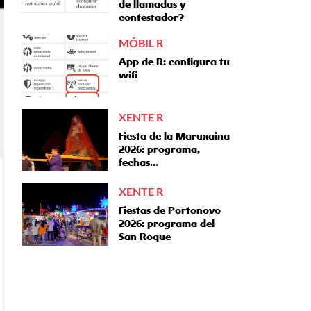
de llamadas y
contestador?
MÓBIL R
App de R: configura tu
wifi
XENTE R
Fiesta de la Maruxaina
2026: programa,
fechas…
XENTE R
Fiestas de Portonovo
2026: programa del
San Roque